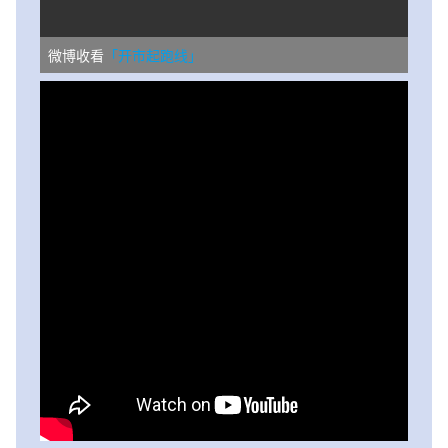
微博收看
「开市起跑线」