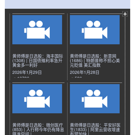
黄师傅是日选股：海丰国际
黄师傅是日选股：新意网
(1308) | 日国债殖利率急升
(1686) | 特朗普称不担心美
黄金多一利好
元贬值 美汇指数
2026年1月29日
2026年1月28日
19786
586
黄师傅是日选股：微创医疗
黄师傅是日选股：平安好医
(853) | 人行称今年仍有降息
生(1833) | 阿里云营收增速
降准空间 |
有望加快 |