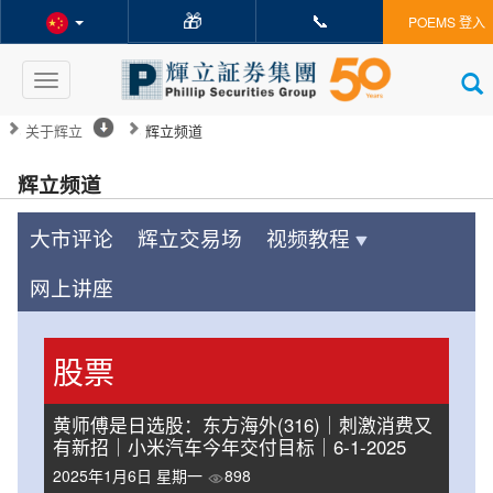
🎁
📞
POEMS 登入
Toggle
navigation
关于辉立
辉立频道
辉立频道
大市评论
辉立交易场
视频教程
网上讲座
股票
黄师傅是日选股：东方海外(316)｜刺激消费又
有新招｜小米汽车今年交付目标｜6-1-2025
2025年1月6日 星期一
898