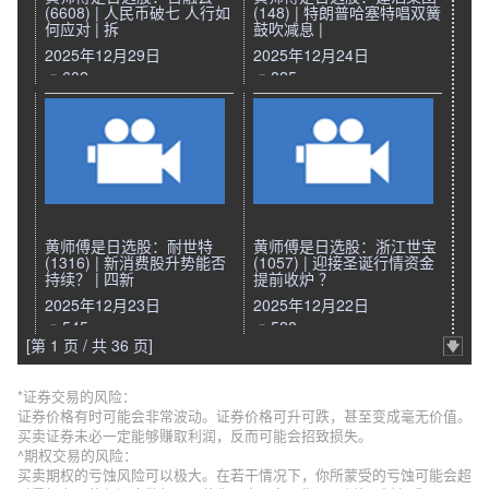
(6608) | 人民币破七 人行如
(148) | 特朗普哈塞特唱双簧
何应对 | 拆
鼓吹减息 |
2025年12月29日
2025年12月24日
602
825
黄师傅是日选股：耐世特
黄师傅是日选股：浙江世宝
(1316) | 新消费股升势能否
(1057) | 迎接圣诞行情资金
持续？ | 四新
提前收炉 ？
2025年12月23日
2025年12月22日
545
528
[第 1 页 / 共 36 页]
*证券交易的风险：
证券价格有时可能会非常波动。证券价格可升可跌，甚至变成毫无价值。
买卖证券未必一定能够赚取利润，反而可能会招致损失。
^期权交易的风险：
买卖期权的亏蚀风险可以极大。在若干情况下，你所蒙受的亏蚀可能会超