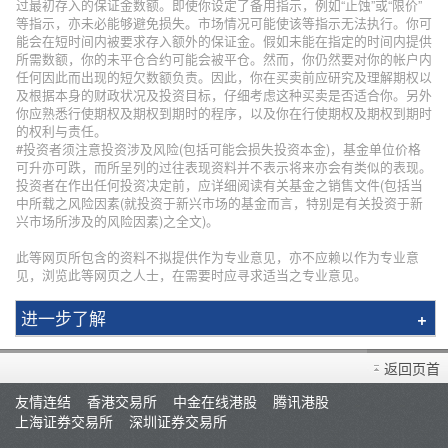
过最初存入的保证金数额。即使你设定了备用指示，例如“止蚀”或“限价”
等指示，亦未必能够避免损失。市场情况可能使该等指示无法执行。你可
能会在短时间内被要求存入额外的保证金。假如未能在指定的时间内提供
所需数额，你的未平仓合约可能会被平仓。然而，你仍然要对你的帐户内
任何因此而出现的短欠数额负责。因此，你在买卖前应研究及理解期权以
及根据本身的财政状况及投资目标，仔细考虑这种买卖是否适合你。另外
你应熟悉行使期权及期权到期时的程序，以及你在行使期权及期权到期时
的权利与责任。
#投资者须注意投资涉及风险(包括可能会损失投资本金)，基金单位价格
可升亦可跌，而所呈列的过往表现资料并不表示将来亦会有类似的表现。
投资者在作出任何投资决定前，应详细阅读有关基金之销售文件(包括当
中所载之风险因素(就投资于新兴市场的基金而言，特别是有关投资于新
兴市场所涉及的风险因素)之全文)。
此等网页所包含的资料不拟提供作为专业意见，亦不应赖以作为专业意
见，浏览此等网页之人士，在需要时应寻求适当之专业意见。
进一步了解
辉立简介
返回页首
分行资料
友情连结
香港交易所
中金在线港股
腾讯港股
招聘人才
上海证券交易所
深圳证券交易所
集团网络