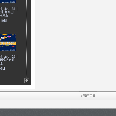
ive 131 |
通,有几巴
只港股
月10日
ive 126 |
 港股相对安
理,
月6日
返回页首