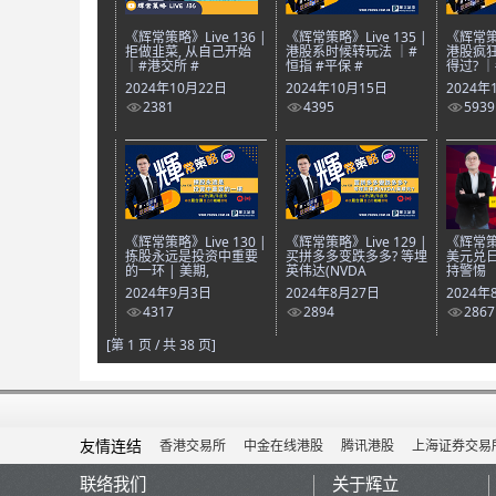
《辉常策略》Live 136 |
《辉常策略》Live 135 |
《辉常策略
拒做韭菜, 从自己开始
港股系时候转玩法 ｜#
港股疯狂
｜#港交所 #
恒指 #平保 #
得过? 
2024年10月22日
2024年10月15日
2024年
2381
4395
5939
《辉常策略》Live 130 |
《辉常策略》Live 129 |
《辉常策略
拣股永远是投资中重要
买拼多多变跌多多? 等埋
美元兑日
的一环 | 美期,
英伟达(NVDA
持警惕
2024年9月3日
2024年8月27日
2024年
4317
2894
2867
[第 1 页 / 共 38 页]
友情连结
香港交易所
中金在线港股
腾讯港股
上海证券交易
联络我们
关于辉立