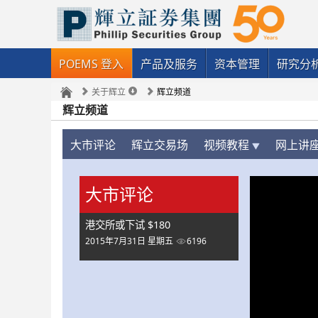
POEMS 登入
产品及服务
资本管理
研究分
关于辉立
辉立频道
辉立频道
大市评论
辉立交易场
视频教程
网上讲
大市评论
港交所或下试 $180
2015年7月31日 星期五
6196