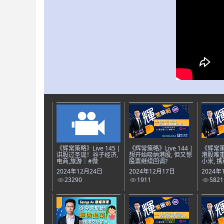
《辉常策略》Live 145 |
《辉常策略》Live 144 |
《辉常策略
讲股过圣诞！谷子经济,
想开始吸纳港股, 但又惊
港股难重
电商,旅游｜#微
股票继续回调?
小米, 携
2024年12月24日
2024年12月17日
2024年
23290
1911
5821