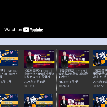
》Live 140 |
《辉常策略》EP143: |
《辉常策略》EP142: |
《辉常策略》L
上20,000点？
中港不济? 可留意业绩增
波动市况风险高 基建股
港股走势即
程
长稳定公司丨 股票推
可看好？
小米 #吉利
11月19日
2024年11月15日
2024年11月7日
2024年1
3114
2633
4572