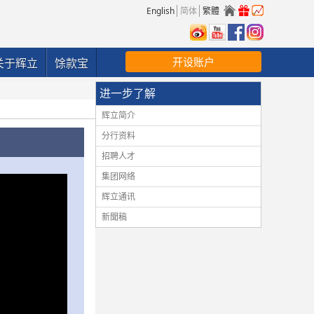
English
简体
繁體
开设账户
关于辉立
馀款宝
进一步了解
辉立简介
分行资料
招聘人才
集团网络
辉立通讯
新聞稿