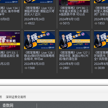
》Live 134 |
《辉常策略》Live 132 |
《辉常策略》EP136: |
《辉常策略》L
波动, 後市仲楂
港股终突破! 港股边只考
今年最大新股上市 撞正
阿里入港股
｜#平
虑买入? 边只
A股跌跌不休 可以点
闭？分析5
10月8日
2024年9月24日
2024年9月13日
2024年9
4922
5015
1853
》EP133: |
《辉常策略》Live 128 |
《辉常策略》Live 127 |
《辉常策略》L
圆重返高位 保
微淡x微好的恒指策略唔
港股待变, 美国公布CPI
环球跌市,
会相冲, 仲可wi
前/後的潜在部
全? 风险管
8月22日
2024年8月20日
2024年8月13日
2024年8
1568
2881
3039
所
深圳证券交易所
查数网