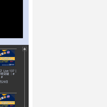
ive 137 |
将突破 ｜#
 #
0月29日