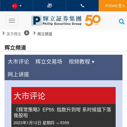
🎁
📞
POEMS 登入
Toggle
navigation
关于辉立
辉立频道
辉立频道
大市评论
辉立交易场
视频教程
网上讲座
大市评论
《辉常策略》EP55: 指数升到咁 系时候搵下落
後股啦
2023年1月12日 星期四
5359