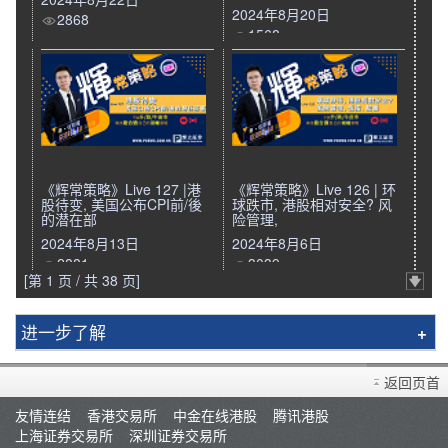
2024年8月20日
2868
1568
《辉常策略》Live 127 |港
《辉常策略》Live 126 | 环
股待变, 美国公布CPI前/後
球跌市, 港股相对安全? 风
的潜在部
险管理,
2024年8月13日
2024年8月6日
2881
3039
[第 1 页 / 共 38 页]
进一步了解
辉立简介
返回页首
分行资料
友情连结
香港交易所
中金在线港股
腾讯港股
招聘人才
上海证券交易所
深圳证券交易所