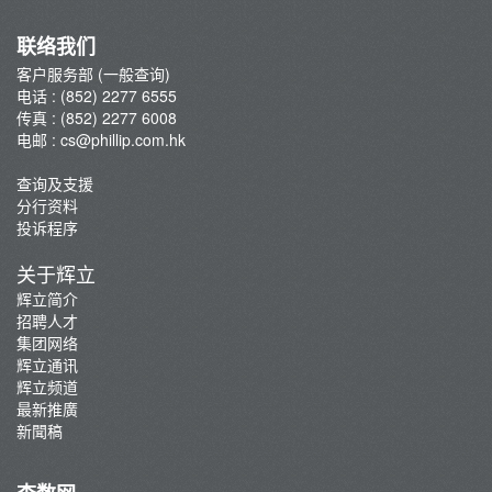
集团网络
辉立通讯
联络我们
新聞稿
客户服务部 (一般查询)
电话 : (852) 2277 6555
传真 : (852) 2277 6008
电邮 :
cs@phillip.com.hk
查询及支援
分行资料
投诉程序
关于辉立
辉立简介
招聘人才
集团网络
辉立通讯
辉立频道
最新推廣
新聞稿