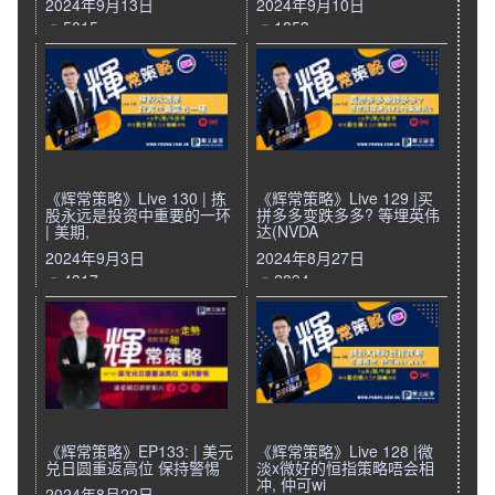
2024年9月13日
2024年9月10日
5015
1853
《辉常策略》Live 130 | 拣
《辉常策略》Live 129 |买
股永远是投资中重要的一环
拼多多变跌多多? 等埋英伟
| 美期,
达(NVDA
2024年9月3日
2024年8月27日
4317
2894
《辉常策略》EP133: | 美元
《辉常策略》Live 128 |微
兑日圆重返高位 保持警惕
淡x微好的恒指策略唔会相
冲, 仲可wi
2024年8月22日