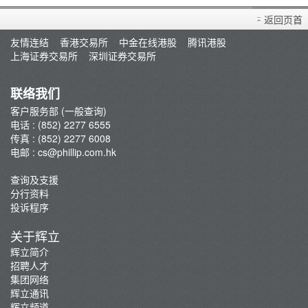
买卖衍生产品须知
返回页首
开设户口
友情连结
香港交易所
中金在线港股
腾讯港股
查询及支援
上海证券交易所
深圳证券交易所
存款/提款/账户转账
转入股票
联络我们
孖展及利率
客户服务部 (一般查询)
电话 : (852) 2277 6555
佣金及收费资料
传真 : (852) 2277 6008
表格下载
电邮 :
cs@phillip.com.hk
电子结单
查询及支援
常见问题
分行资料
最新推广
投诉程序
重要通知
关于辉立
防骗及网络安全资讯
辉立简介
招聘人才
辉立证券开户优惠总览
集团网络
辉立通讯
辉立频道