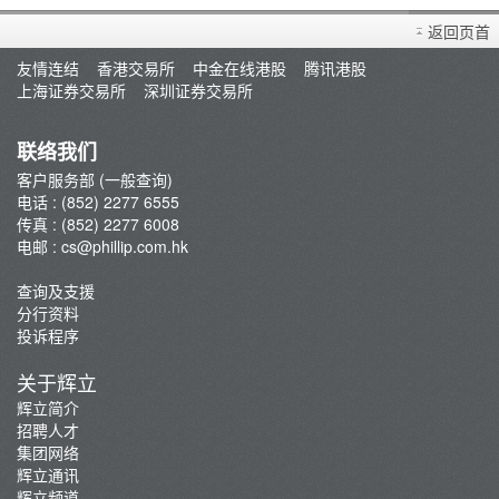
买卖衍生产品须知
返回页首
开设户口
友情连结
香港交易所
中金在线港股
腾讯港股
查询及支援
上海证券交易所
深圳证券交易所
存款/提款/账户转账
转入股票
联络我们
孖展及利率
客户服务部 (一般查询)
电话 : (852) 2277 6555
佣金及收费资料
传真 : (852) 2277 6008
表格下载
电邮 :
cs@phillip.com.hk
电子结单
查询及支援
常见问题
分行资料
最新推广
投诉程序
重要通知
关于辉立
防骗及网络安全资讯
辉立简介
招聘人才
辉立证券开户优惠总览
集团网络
辉立通讯
辉立频道