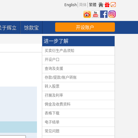
English
简体
繁體
开设账户
关于辉立
馀款宝
进一步了解
买卖衍生产品须知
开设户口
查询及支援
存款/提款/账户转账
转入股票
孖展及利率
佣金及收费资料
表格下载
电子结单
常见问题