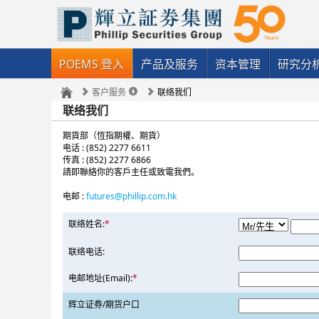
POEMS 登入
产品及服务
资本管理
研究分
客户服务
联络我们
联络我们
期貨部（恆指期權、期貨）
电话 : (852) 2277 6611
传真 : (852) 2277 6866
請即聯絡你的客戶主任或致電我們。
电邮 :
futures@phillip.com.hk
联络姓名:
*
联络电话:
电邮地址(Email):
*
辉立证券/期货户口