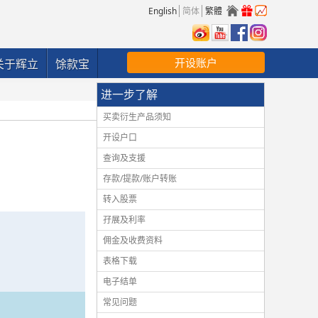
English
简体
繁體
开设账户
关于辉立
馀款宝
进一步了解
买卖衍生产品须知
开设户口
查询及支援
存款/提款/账户转账
转入股票
孖展及利率
佣金及收费资料
表格下载
电子结单
常见问题