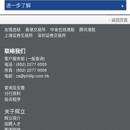
进一步了解
买卖衍生产品须知
返回页首
开设户口
友情连结
香港交易所
中金在线港股
腾讯港股
查询及支援
上海证券交易所
深圳证券交易所
存款/提款/账户转账
转入股票
联络我们
孖展及利率
客户服务部 (一般查询)
电话 : (852) 2277 6555
佣金及收费资料
传真 : (852) 2277 6008
表格下载
电邮 :
cs@phillip.com.hk
电子结单
查询及支援
常见问题
分行资料
最新推广
投诉程序
重要通知
关于辉立
防骗及网络安全资讯
辉立简介
招聘人才
辉立证券开户优惠总览
集团网络