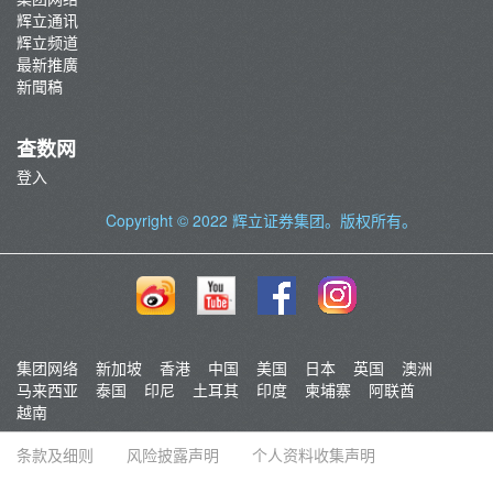
辉立通讯
辉立频道
最新推廣
新聞稿
查数网
登入
Copyright © 2022
辉立证券集团
。版权所有。
集团网络
新加坡
香港
中国
美国
日本
英国
澳洲
马来西亚
泰国
印尼
土耳其
印度
柬埔寨
阿联酋
越南
条款及细则
风险披露声明
个人资料收集声明