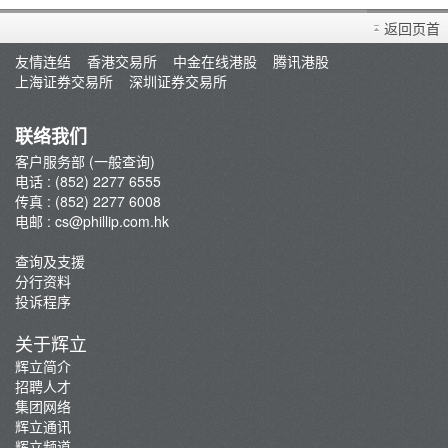
买卖衍生产品须知
返回页首
开设户口
友情连结
香港交易所
中金在线港股
腾讯港股
查询及支援
上海证券交易所
深圳证券交易所
存款/提款/账户转账
转入股票
联络我们
孖展及利率
客户服务部 (一般查询)
电话 : (852) 2277 6555
佣金及收费资料
传真 : (852) 2277 6008
表格下载
电邮 :
cs@phillip.com.hk
电子结单
查询及支援
常见问题
分行资料
最新推广
投诉程序
重要通知
关于辉立
防骗及网络安全资讯
辉立简介
招聘人才
辉立证券开户优惠总览
集团网络
辉立通讯
辉立频道