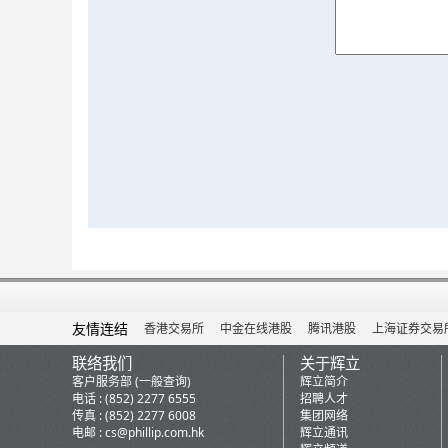
友情连结
香港交易所
中金在线港股
腾讯港股
上海证券交易
联络我们
关于辉立
客户服务部 (一般查询)
辉立简介
电话 : (852) 2277 6555
招聘人才
传真 : (852) 2277 6008
集团网络
电邮 :
cs@phillip.com.hk
辉立通讯