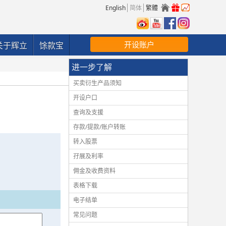
English
简体
繁體
开设账户
关于辉立
馀款宝
进一步了解
买卖衍生产品须知
开设户口
查询及支援
存款/提款/账户转账
转入股票
孖展及利率
佣金及收费资料
表格下载
电子结单
常见问题