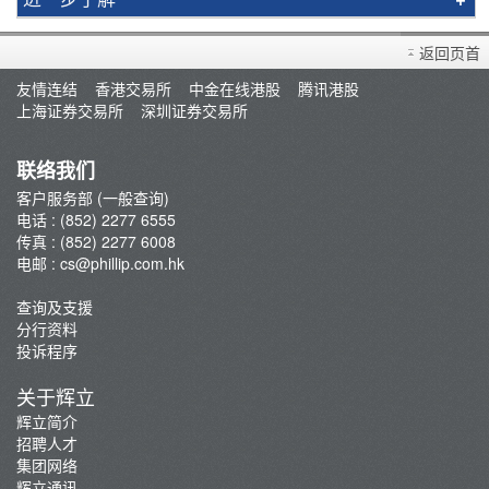
买卖衍生产品须知
返回页首
开设户口
友情连结
香港交易所
中金在线港股
腾讯港股
查询及支援
上海证券交易所
深圳证券交易所
存款/提款/账户转账
转入股票
联络我们
孖展及利率
客户服务部 (一般查询)
电话 : (852) 2277 6555
佣金及收费资料
传真 : (852) 2277 6008
表格下载
电邮 :
cs@phillip.com.hk
电子结单
查询及支援
常见问题
分行资料
最新推广
投诉程序
重要通知
关于辉立
防骗及网络安全资讯
辉立简介
招聘人才
辉立证券开户优惠总览
集团网络
辉立通讯