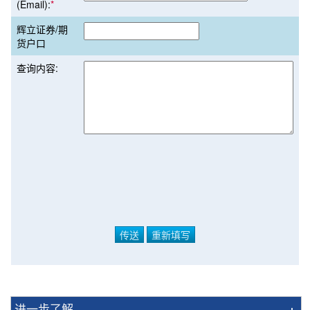
(Email):
*
辉立证券/期
货户口
查询内容:
进一步了解