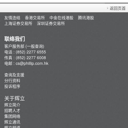
买卖衍生产品须知
返回页首
开设户口
友情连结
香港交易所
中金在线港股
腾讯港股
查询及支援
上海证券交易所
深圳证券交易所
存款/提款/账户转账
转入股票
联络我们
孖展及利率
客户服务部 (一般查询)
电话 : (852) 2277 6555
佣金及收费资料
传真 : (852) 2277 6008
表格下载
电邮 :
cs@phillip.com.hk
电子结单
查询及支援
常见问题
分行资料
最新推广
投诉程序
重要通知
关于辉立
防骗及网络安全资讯
辉立简介
招聘人才
辉立证券开户优惠总览
集团网络
辉立通讯
辉立频道