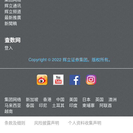
辉立通讯
辉立频道
最新推廣
新聞稿
查数网
登入
Copyright © 2022
辉立证券集团
。版权所有。
集团网络
新加坡
香港
中国
美国
日本
英国
澳洲
马来西亚
泰国
印尼
土耳其
印度
柬埔寨
阿联酋
越南
条款及细则
风险披露声明
个人资料收集声明