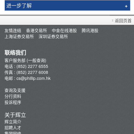
进一步了解
买卖衍生产品须知
返回页首
开设户口
友情连结
香港交易所
中金在线港股
腾讯港股
查询及支援
上海证券交易所
深圳证券交易所
存款/提款/账户转账
转入股票
联络我们
孖展及利率
客户服务部 (一般查询)
电话 : (852) 2277 6555
佣金及收费资料
传真 : (852) 2277 6008
表格下载
电邮 :
cs@phillip.com.hk
电子结单
查询及支援
常见问题
分行资料
最新推广
投诉程序
重要通知
关于辉立
防骗及网络安全资讯
辉立简介
招聘人才
辉立证券开户优惠总览
集团网络