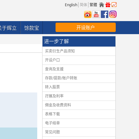
English
简体
繁體
开设账户
关于辉立
馀款宝
进一步了解
买卖衍生产品须知
开设户口
查询及支援
存款/提款/账户转账
转入股票
孖展及利率
佣金及收费资料
表格下载
电子结单
常见问题