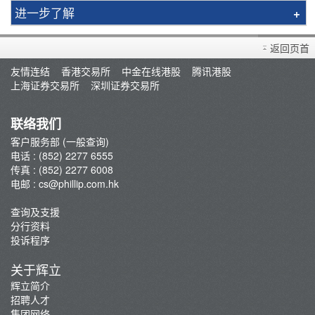
进一步了解
买卖衍生产品须知
返回页首
开设户口
友情连结
香港交易所
中金在线港股
腾讯港股
查询及支援
上海证券交易所
深圳证券交易所
存款/提款/账户转账
转入股票
联络我们
孖展及利率
客户服务部 (一般查询)
电话 : (852) 2277 6555
佣金及收费资料
传真 : (852) 2277 6008
表格下载
电邮 :
cs@phillip.com.hk
电子结单
查询及支援
常见问题
分行资料
最新推广
投诉程序
重要通知
关于辉立
防骗及网络安全资讯
辉立简介
招聘人才
辉立证券开户优惠总览
集团网络