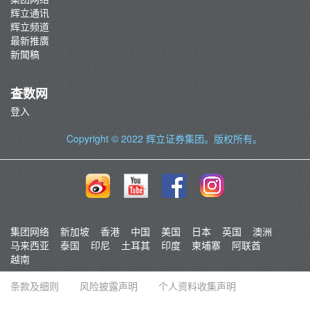
辉立通讯
辉立频道
最新推廣
新聞稿
查数网
登入
Copyright © 2022
辉立证券集团
。版权所有。
集团网络
新加坡
香港
中国
美国
日本
英国
澳洲
马来西亚
泰国
印尼
土耳其
印度
柬埔寨
阿联酋
越南
条款及细则
风险披露声明
个人资料收集声明