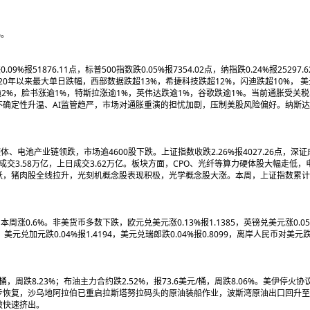
%。
51876.11点，标普500指数跌0.05%报7354.02点，纳指跌0.24%报25297
020年以来最大单日跌幅，西部数据跌超13%，希捷科技跌超12%，闪迪跌超10%， 美
2%，脸书涨逾1%，特斯拉涨逾1%，英伟达跌逾1%，谷歌跌逾1%。当前通胀受关税
确定性升温、AI监管趋严，市场对通胀重演的担忧加剧，压制美股风险偏好。纳斯
、电池产业链领跌，市场逾4600股下跌。上证指数收跌2.26%报4027.26点，深证成
A股全天成交3.58万亿，上日成交3.62万亿。板块方面，CPO、光纤等算力硬体股大幅走低
，猪肉股全线拉升，光刻机概念股表现积极，光学概念股大涨。本周，上证指数累计跌
本周涨0.6%。非美货币多数下跌，欧元兑美元涨0.13%报1.1385，英镑兑美元涨0.05%
85，美元兑加元跌0.04%报1.4194，美元兑瑞郎跌0.04%报0.8099，离岸人民币对美
/桶，周跌8.23%；布油主力合约跌2.52%，报73.6美元/桶，周跌8.06%。美伊停火
步恢复，沙乌地阿拉伯已重启拉斯塔努拉码头的原油装船作业，波斯湾原油出口回升
被快速挤出。