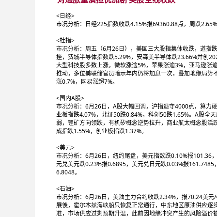
<日经>
市况分析：日经225指数收跌4.15%报69360.88点，周跌2.65
<杜指>
市况分析：周五（6月26日），美国三大股指集体收跌，道指跌0.09%报
挫，费城半导体指数跌5.29%，安森美半导体跌23.66%并创2
大型科技股多数上涨，微软涨逾5%，苹果涨逾3%，亚马逊涨逾
推动，多位美联储官员暗示年内仍将加息一次，叠加地缘局势不
涨0.7%，网易涨超7%。
<国内A股>
市况分析：6月26日，A股大幅回调，沪指退守4000点，算力硬体
业板指跌4.07%，北证50跌0.84%，科创50跌1.65%。
弱，锂矿方向领跌，有机矽概念逆势拉升，商业航太概念股活跃
成指跌1.55%，创业板指跌1.37%。
<美元>
市况分析：6月26日，纽约尾盘，美元指数跌0.10%报101.36，
元兑美元跌0.23%报0.6895，美元兑日元跌0.03%报161.74
6.8048。
<石油>
市况分析：6月26日，美油主力合约收跌2.34%，报70.24美元
展後，霍尔木兹海峡船只恢复正常通行，中东地区原油供应逐
准，市场供应过剩预期升温，此前因地缘冲突产生的风险溢价