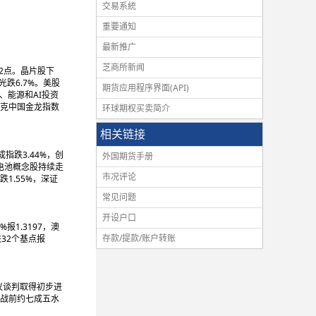
交易系統
重要通知
最新推广
芝商所新闻
.62点。晶片股下
光跌6.7%。美股
期货应用程序界面(API)
、能源和AI投资
达克中国金龙指数
环球期权买卖简介
相关链接
指跌3.44%，创
外国期货手册
，电池概念股持续走
市况评论
1.55%，深证
常见问题
开设户口
报1.3197，澳
存款/提款/账户转账
元跌32个基点报
协议谈判取得初步进
至战前约七成五水