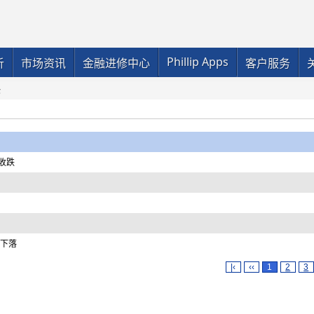
Phillip Apps
析
市场资讯
金融进修中心
客户服务
论
收跌
价下落
|‹
‹‹
1
2
3