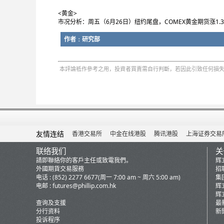
<黄金>
市况分析：周五（6月26日）纽约尾盘，COMEX黄金期货涨1.32%
作者﹕研究部
本評論祗作參考之用，投資者買賣需自行判斷，若因此引致任何損失
友情连结
香港交易所
中金在线港股
腾讯港股
上海证券交易
联络我们
关
請即聯絡你的客戶主任或致電我們。
辉
外國期貨交易服務
招
电话 : (852) 2277 6677(周一 7:00 am ~ 周六 5:00 am)
集
电邮 :
futures@phillip.com.hk
辉
辉
查询及支援
最
分行资料
新
投诉程序