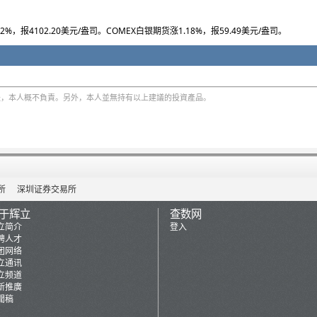
，报4102.20美元/盎司。COMEX白银期货涨1.18%，报59.49美元/盎司。
，本人概不負責。另外，本人並無持有以上建議的投資產品。
所
深圳证券交易所
于辉立
查数网
立简介
登入
聘人才
团网络
立通讯
立频道
新推廣
聞稿