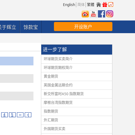
English
简体
繁體
开设账户
关于辉立
馀款宝
进一步了解
环球期货买卖简介
环球期货期权简介
黄金期货
英国金属远期合约
新交所富时A50 指数期货
摩根台湾指数期货
指数期货
4
5
››
›|
外汇期货
外国期货买卖