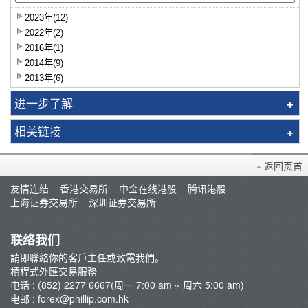
2023年(12)
2022年(2)
2016年(1)
2014年(9)
2013年(6)
进一步了解
外汇即时报价
相关链接
货币利息
存款/提款/转账
重要通知
返回页首
辉利市 免费交易平台
最新推廣
友情连结
香港交易所
中金在线港股
腾讯港股
外汇易 交易平台
上海证券交易所
深圳证券交易所
下载外汇易系统
联络我们
請即聯絡你的客戶主任或致電我們。
槓桿式外匯交易服務
电话 : (852) 2277 6667(周一 7:00 am ~ 周六 5:00 am)
电邮 :
forex@phillip.com.hk