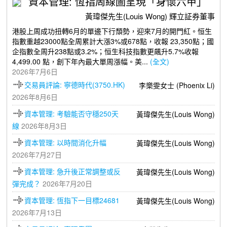
資本管理: 恆指周線圖呈現「身懷六甲」
黃瑋傑先生(Louis Wong) 輝立証券董事
港股上周成功扭轉6月的單邊下行頹勢，迎來7月的開門紅。恒生
指數重越23000點全周累計大漲3%或678點，收報 23,350點；國
企指數全周升238點或3.2%；恒生科技指數更飆升5.7%收報
4,499.00 點，創下年內最大單周漲幅。美...
(全文)
2026年7月6日
交易員評論: 寧德時代(3750.HK)
李樂雯女士 (Phoenix Li)
2026年8月6日
資本管理: 考驗能否守穩250天
黃瑋傑先生(Louis Wong)
線
2026年8月3日
資本管理: 以時間消化升幅
黃瑋傑先生(Louis Wong)
2026年7月27日
資本管理: 急升後正常調整或反
黃瑋傑先生(Louis Wong)
彈完成？
2026年7月20日
資本管理: 恆指下一目標24681
黃瑋傑先生(Louis Wong)
2026年7月13日