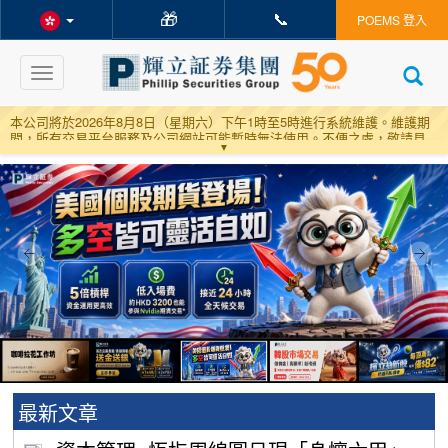
🎁
📞
POEMS 登入
Toggle
navigation
本公司將於2026年8月8日（星期六）下午1時至5時進行系統維護。維護期
間，所有交易平台服務及公司網站可能暫時無法使用。不便之處，敬請見
▼
諒，感謝您的理解與支持。
一. 鑑於近年詐騙個案增加，為了保障客戶並提高他們的警覺性，我們公司
推出了“防騙資訊”專頁
詳情按此
，以便客戶查閱相關資訊，增強客戶對應對
和預防詐騙的認識。
二
.
為配合內地政策，內地客戶有機會接聽不了國際和港澳包括本公司之來
電。根據媒體報道，客戶可以透過發送簡訊1219至10086進行確認登記。相
關報道：
按此連結
三
.
以往通知
最新文章