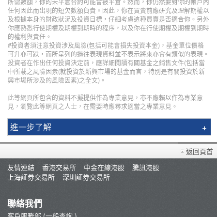
所需數額，你的未平倉合約可能會被平倉。然而，你仍然要對你的帳戶內
任何因此而出現的短欠數額負責。因此，你在買賣前應研究及理解期權以
及根據本身的財政狀況及投資目標，仔細考慮這種買賣是否適合你。另外
你應熟悉行使期權及期權到期時的程序，以及你在行使期權及期權到期時
的權利與責任。
#投資者須注意投資涉及風險(包括可能會損失投資本金)，基金單位價格
可升亦可跌，而所呈列的過往表現資料並不表示將來亦會有類似的表現。
投資者在作出任何投資決定前，應詳細閱讀有關基金之銷售文件(包括當
中所載之風險因素(就投資於新興市場的基金而言，特別是有關投資於新
興市場所涉及的風險因素)之全文)。
此等網頁所包含的資料不擬提供作為專業意見，亦不應賴以作為專業意
見，瀏覽此等網頁之人士，在需要時應尋求適當之專業意見。
進一步了解
輝立簡介
返回頁首
分行資料
友情連結
香港交易所
中金在線港股
騰訊港股
招聘人才
上海証券交易所
深圳証券交易所
集團網絡
輝立保險/股票/期貨100%回佣計劃
聯絡我們
新聞稿
客戶服務部 (一般查詢 )