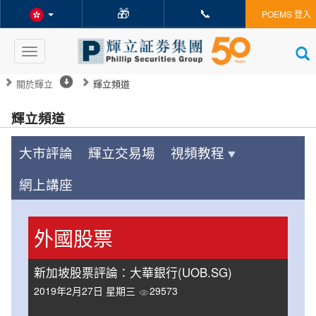
🎁
📞
POEMS 登入
Toggle
navigation
關於輝立
輝立頻道
輝立頻道
大市評論
輝立交易場
視頻教程
網上講座
外國股票
新加坡股票評論：大華銀行(UOB.SG)
2019年2月27日 星期三
29573