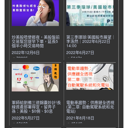
炒美股唔使捱夜，美股盤前
第三季環球/美國股市展望｜
交易幫您提早下單，延長5
李浩然｜2022年6月22日
個半小時交易時間
14:00
2022年12月6日
2022年6月27日
72895
58471
軍師給劉備三道錦囊妙計!長
電動車趨勢：供應鏈全透視
線資產部署得宜，留畀子
(第二章: 自動駕駛系統和充
孫：美股、$0佣、$0息
電站)
2022年5月27日
2021年8月18日
19160
48449