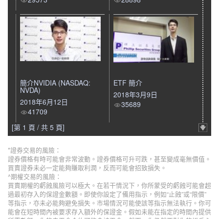
簡介NVIDIA (NASDAQ:
ETF 簡介
NVDA)
2018年3月9日
2018年6月12日
35689
41709
[第 1 頁 / 共 5 頁]
*證券交易的風險：
證券價格有時可能會非常波動。證券價格可升可跌，甚至變成毫無價值。
買賣證券未必一定能夠賺取利潤，反而可能會招致損失。
^期權交易的風險：
買賣期權的虧蝕風險可以極大。在若干情況下，你所蒙受的虧蝕可能會超
過最初存入的保證金數額。即使你設定了備用指示，例如“止蝕”或“限價”
等指示，亦未必能夠避免損失。市場情況可能使該等指示無法執行。你可
能會在短時間內被要求存入額外的保證金。假如未能在指定的時間內提供