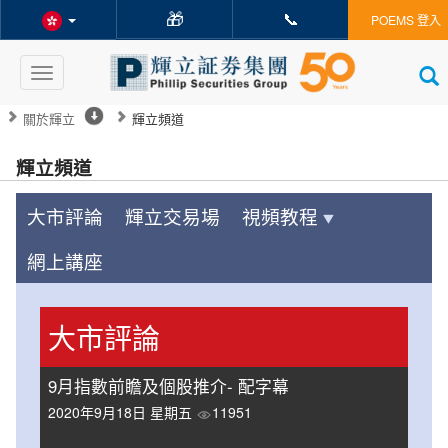
🎁
📞
POEMS 登入
Toggle
navigation
關於輝立
輝立頻道
輝立頻道
大市評論
輝立交易場
視頻教程
網上講座
大市評論
9月指數前瞻及個股推介- 配字幕
2020年9月18日 星期五
11951