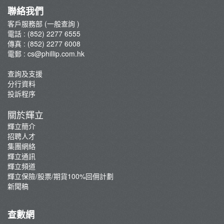
輝立保險/股票/期貨100%回佣計劃
聯絡我們
新聞稿
客戶服務部 (一般查詢 )
電話 : (852) 2277 6555
傳真 : (852) 2277 6008
電郵 :
cs@phillip.com.hk
查詢及支援
分行資料
投訴程序
關於輝立
輝立簡介
招聘人才
集團網絡
輝立通訊
輝立頻道
輝立保險/股票/期貨100%回佣計劃
新聞稿
查數網