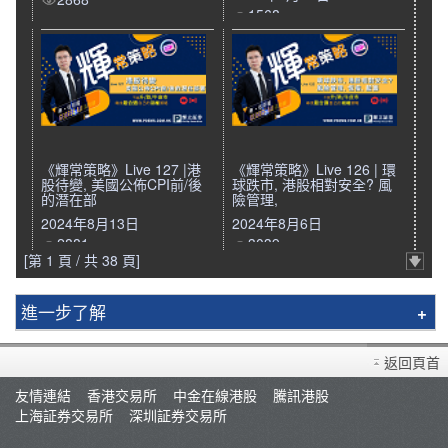
1568
《輝常策略》Live 127 |港
《輝常策略》Live 126 | 環
股待變, 美國公佈CPI前/後
球跌市, 港股相對安全? 風
的潛在部
險管理,
2024年8月13日
2024年8月6日
2881
3039
[第 1 頁 / 共 38 頁]
進一步了解
輝立簡介
返回頁首
分行資料
友情連結
香港交易所
中金在線港股
騰訊港股
招聘人才
上海証券交易所
深圳証券交易所
集團網絡