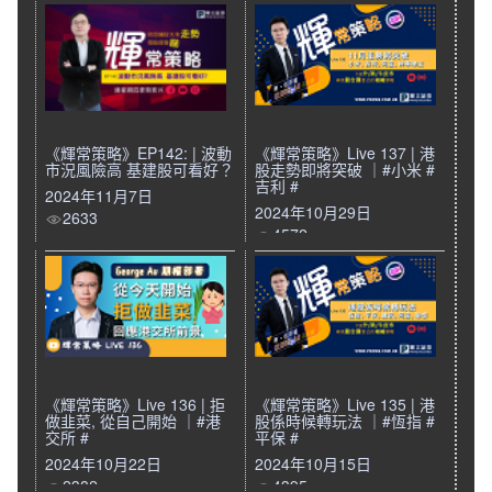
《輝常策略》EP142: | 波動
《輝常策略》Live 137 | 港
市況風險高 基建股可看好？
股走勢即將突破 ｜#小米 #
吉利 #
2024年11月7日
2024年10月29日
2633
4572
《輝常策略》Live 136 | 拒
《輝常策略》Live 135 | 港
做韭菜, 從自己開始 ｜#港
股係時候轉玩法 ｜#恆指 #
交所 #
平保 #
2024年10月22日
2024年10月15日
2382
4395