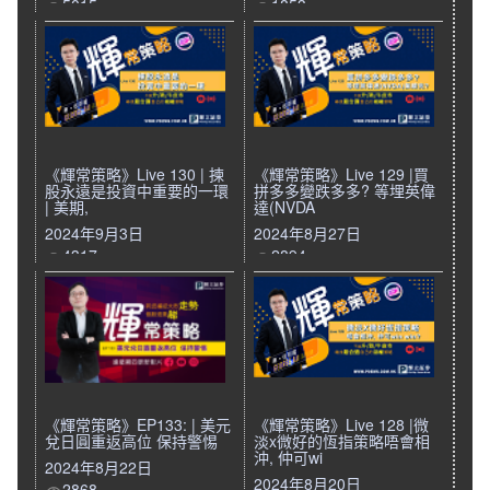
5015
1853
《輝常策略》Live 130 | 揀
《輝常策略》Live 129 |買
股永遠是投資中重要的一環
拼多多變跌多多? 等埋英偉
| 美期,
達(NVDA
2024年9月3日
2024年8月27日
4317
2894
《輝常策略》EP133: | 美元
《輝常策略》Live 128 |微
兌日圓重返高位 保持警惕
淡x微好的恆指策略唔會相
沖, 仲可wi
2024年8月22日
2024年8月20日
2868