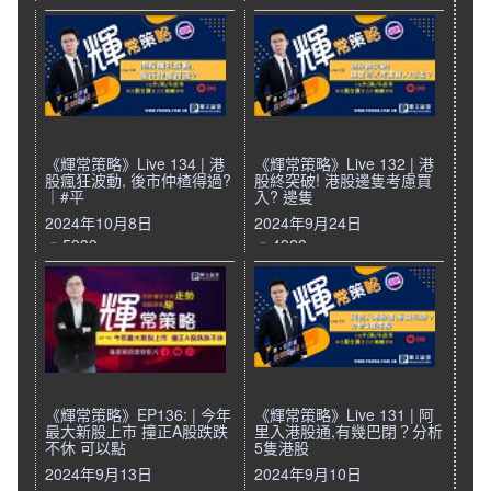
《輝常策略》Live 134 | 港
《輝常策略》Live 132 | 港
股瘋狂波動, 後市仲楂得過?
股終突破! 港股邊隻考慮買
｜#平
入? 邊隻
2024年10月8日
2024年9月24日
5939
4923
《輝常策略》EP136: | 今年
《輝常策略》Live 131 | 阿
最大新股上市 撞正A股跌跌
里入港股通,有幾巴閉？分析
不休 可以點
5隻港股
2024年9月13日
2024年9月10日