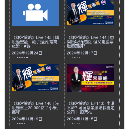
《輝常策略》Live 145 | 講
《輝常策略》Live 144 | 想
股過聖誕！穀子經濟,電商,
開始吸納港股, 但又驚股票
旅遊｜#微
繼續回調?
2024年12月24日
2024年12月17日
23317
1911
《輝常策略》Live 140 | 港
《輝常策略》EP143: |中港
股難重上20,000點？小米,
不濟? 可留意業績增長穩定
攜程
公司丨 股票推
2024年11月19日
2024年11月15日
5821
3114