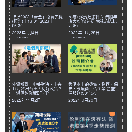
捕捉2023「黃金」投資先機
防疫+經濟政策轉向 港股年
(預告)｜13-01-2023｜
底大攻略(包括:騰訊,AIA,比
06:30
亞廸) |
2023年1月4日
2022年11月25日
19599
22202
外資撤離，中美對決，中央
香港本土的機電、物管、保
11月將出台重大利好政策？
安、環境衛生合企業:豐盛生
︱邊個夠你葳EP7(P
活服務(331)5/9
2022年11月2日
2022年9月26日
20803
19398