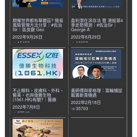
期權世界都有華爾茲? 簡易
盈利潛在滾存法 暨 港股第4
風險管理方法分享｜#佐治
季走勢預測｜#佐治Sir｜
Sir｜區良鍵 Geo
George A
2022年9月26日
2022年8月29日
15450
18652
不止眼科，皮膚科、外科、
黃師傅與麥格理：窩輪捕捉
醫美，也與億勝生物
藍籌新貴機遇
(1061.HK)有關?｜醫療
2022年2月18日
2022年7月8日
35703
27546