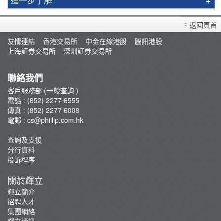
輝立簡介
返回頁首
分行資料
友情連結
香港交易所
中金在線港股
騰訊港股
招聘人才
上海証券交易所
深圳証券交易所
集團網絡
輝立保險/股票/期貨100%回佣計劃
聯絡我們
新聞稿
客戶服務部 (一般查詢 )
電話 : (852) 2277 6555
傳真 : (852) 2277 6008
電郵 :
cs@phillip.com.hk
查詢及支援
分行資料
投訴程序
關於輝立
輝立簡介
招聘人才
集團網絡
輝立通訊