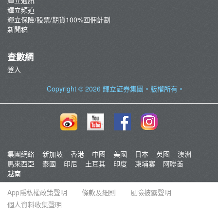
輝立頻道
輝立保險/股票/期貨100%回佣計劃
新聞稿
查數網
登入
Copyright © 2026
輝立証券集團
。版權所有。
集團網絡
新加坡
香港
中國
美國
日本
英國
澳洲
馬來西亞
泰國
印尼
土耳其
印度
柬埔寨
阿聯酋
越南
App隱私權政策聲明
條款及細則
風險披露聲明
個人資料收集聲明