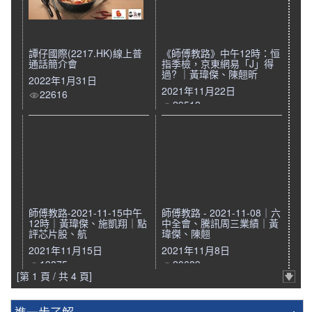
譚仔國際(2217.HK)線上普
《師傅教路》中午12時：恒
通話簡介會
指季檢，京東網易「J」得
過? ｜黃瑋傑、陳翹昕
2022年1月31日
2021年11月22日
22616
29512
師傅教路-2021-11-15中午
師傅教路 - 2021-11-08｜六
12時｜黃瑋傑、施凱翔｜點
中全會、騰訊周三業績｜黃
評芯片股、航
瑋傑、陳翹
2021年11月15日
2021年11月8日
19875
20689
[第 1 頁 / 共 4 頁]
進一步了解