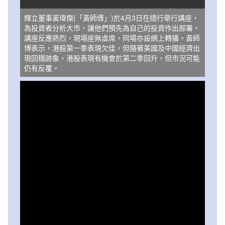
輝立董事黃瑋傑(「黃師傅」)於4月3日在總行舉行講座，
為投資者分析大市，讓他們預先為自己的投資作出部署。
講座反應熱烈，現場座無虛席，同場亦設網上轉播。黃師
博表示，港股第一季表現欠佳，但隨著美國及中國經濟出
現回穩跡象，港股表現有機會於第二季回升，但市況可能
仍有反覆。