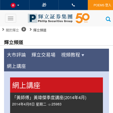
🎁
📞
POEMS 登入
Toggle
navigation
關於輝立
輝立頻道
輝立頻道
大市評論
輝立交易場
視頻教程
網上講座
網上講座
「黃師傅」黃瑋傑季度講座(2014年4月)
2014年4月8日 星期二
25983