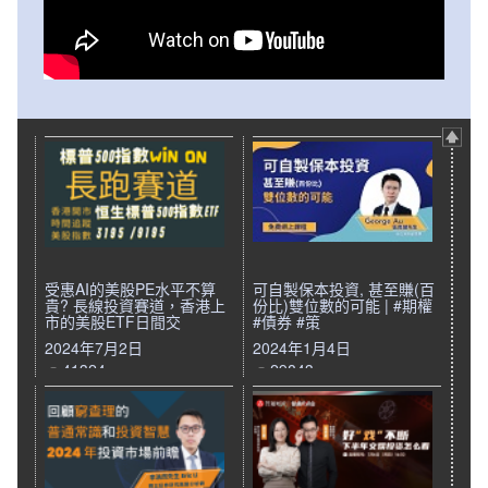
受惠AI的美股PE水平不算
可自製保本投資, 甚至賺(百
貴? 長線投資賽道，香港上
份比)雙位數的可能 | #期權
市的美股ETF日間交
#債券 #策
2024年7月2日
2024年1月4日
41324
29843