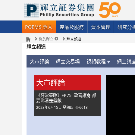
POEMS 登入
產品及服務
資本管理
研究分
關於輝立
輝立頻道
輝立頻道
大市評論
輝立交易場
視頻教程
網上講
大市評論
《輝常策略》EP75: 盈喜護身 都
要睇清楚盤數
2023年6月15日 星期四
6613