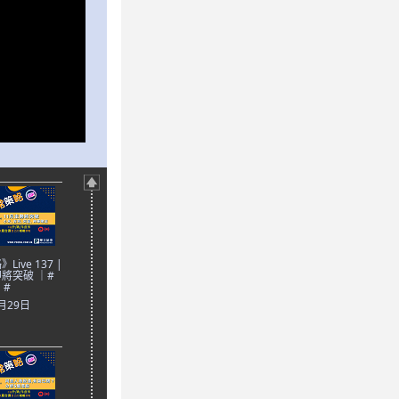
ive 137 |
將突破 ｜#
 #
0月29日