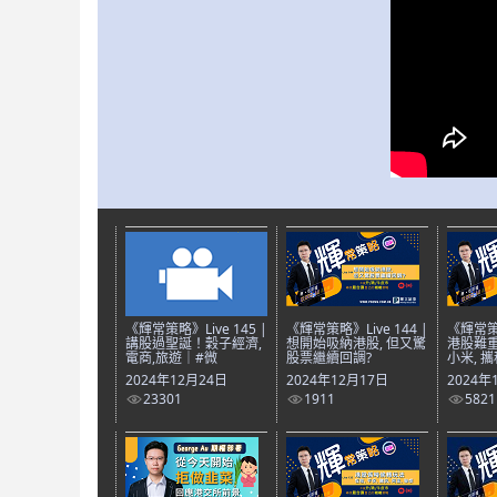
《輝常策略》Live 145 |
《輝常策略》Live 144 |
《輝常策略
講股過聖誕！穀子經濟,
想開始吸納港股, 但又驚
港股難重
電商,旅遊｜#微
股票繼續回調?
小米, 攜
2024年12月24日
2024年12月17日
2024年
23301
1911
5821