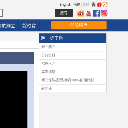
English
简体
繁體
開設賬戶
關於輝立
餘款寶
進一步了解
輝立簡介
分行資料
招聘人才
集團網絡
輝立保險/股票/期貨100%回佣計劃
新聞稿