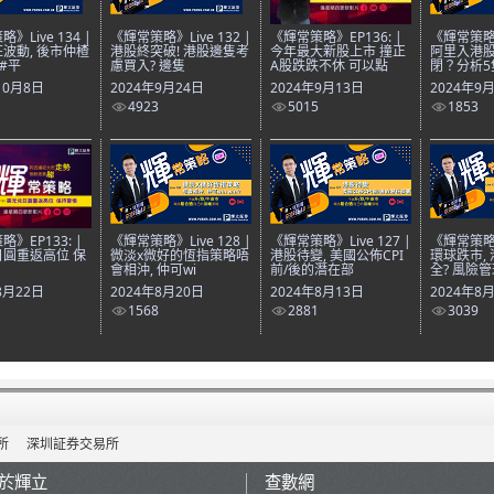
》Live 134 |
《輝常策略》Live 132 |
《輝常策略》EP136: |
《輝常策略》L
波動, 後市仲楂
港股終突破! 港股邊隻考
今年最大新股上市 撞正
阿里入港股
｜#平
慮買入? 邊隻
A股跌跌不休 可以點
閉？分析5
10月8日
2024年9月24日
2024年9月13日
2024年9
4923
5015
1853
》EP133: |
《輝常策略》Live 128 |
《輝常策略》Live 127 |
《輝常策略》L
圓重返高位 保
微淡x微好的恆指策略唔
港股待變, 美國公佈CPI
環球跌市,
會相沖, 仲可wi
前/後的潛在部
全? 風險管
8月22日
2024年8月20日
2024年8月13日
2024年8
1568
2881
3039
所
深圳証券交易所
於輝立
查數網