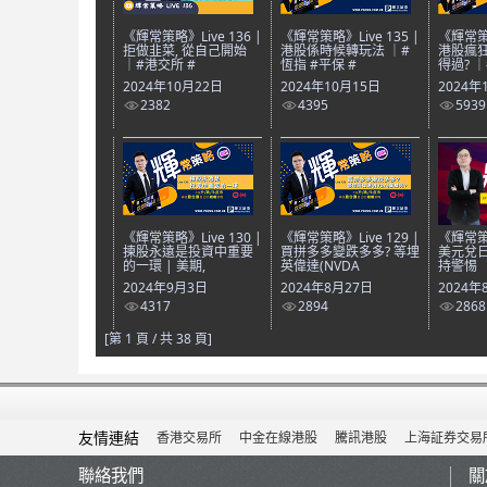
《輝常策略》Live 136 |
《輝常策略》Live 135 |
《輝常策略
拒做韭菜, 從自己開始
港股係時候轉玩法 ｜#
港股瘋狂
｜#港交所 #
恆指 #平保 #
得過? 
2024年10月22日
2024年10月15日
2024年
2382
4395
5939
《輝常策略》Live 130 |
《輝常策略》Live 129 |
《輝常策略
揀股永遠是投資中重要
買拼多多變跌多多? 等埋
美元兌日
的一環 | 美期,
英偉達(NVDA
持警惕
2024年9月3日
2024年8月27日
2024年
4317
2894
2868
[第 1 頁 / 共 38 頁]
友情連結
香港交易所
中金在線港股
騰訊港股
上海証券交易
聯絡我們
關