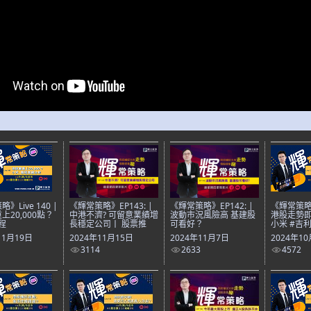
》Live 140 |
《輝常策略》EP143: |
《輝常策略》EP142: |
《輝常策略》L
上20,000點？
中港不濟? 可留意業績增
波動市況風險高 基建股
港股走勢即
程
長穩定公司丨 股票推
可看好？
小米 #吉利
11月19日
2024年11月15日
2024年11月7日
2024年1
3114
2633
4572