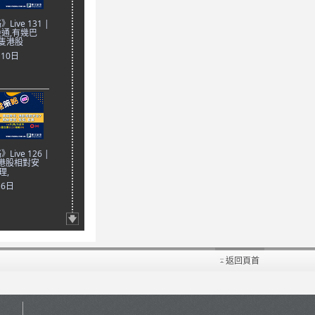
ive 131 |
通,有幾巴
隻港股
月10日
ive 126 |
 港股相對安
理,
月6日
返回頁首