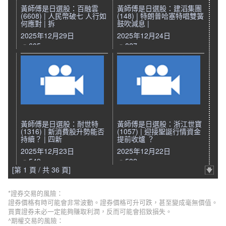
黃師傅是日選股：百融雲
黃師傅是日選股：建滔集團
(6608) | 人民幣破七 人行如
(148) | 特朗普哈塞特唱雙簧
何應對 | 拆
鼓吹減息 |
2025年12月29日
2025年12月24日
605
827
黃師傅是日選股：耐世特
黃師傅是日選股：浙江世寶
(1316) | 新消費股升勢能否
(1057) | 迎接聖誕行情資金
持續？ | 四新
提前收爐 ？
2025年12月23日
2025年12月22日
549
532
[第 1 頁 / 共 36 頁]
*證券交易的風險：
證券價格有時可能會非常波動。證券價格可升可跌，甚至變成毫無價值。
買賣證券未必一定能夠賺取利潤，反而可能會招致損失。
^期權交易的風險：