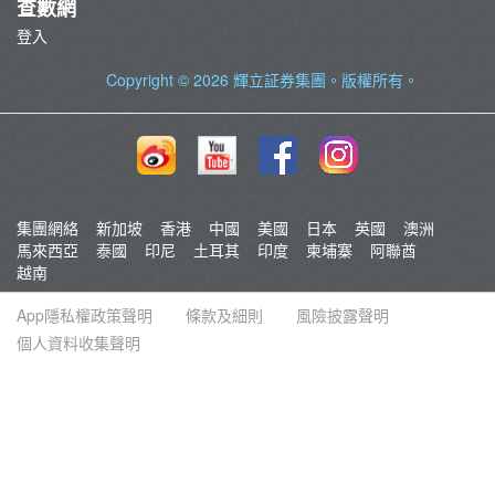
查數網
登入
Copyright © 2026
輝立証券集團
。版權所有。
集團網絡
新加坡
香港
中國
美國
日本
英國
澳洲
馬來西亞
泰國
印尼
土耳其
印度
柬埔寨
阿聯酋
越南
App隱私權政策聲明
條款及細則
風險披露聲明
個人資料收集聲明