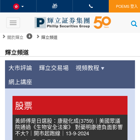
🎁
📞
POEMS 登入
Toggle
navigation
關於輝立
輝立頻道
輝立頻道
大市評論
輝立交易場
視頻教程
網上講座
股票
黃師傅是日選股：康龍化成(3759)｜美國眾議
院通過《生物安全法案》 對藥明康德負面影響
不大?｜開市起跑線｜13-9-2024