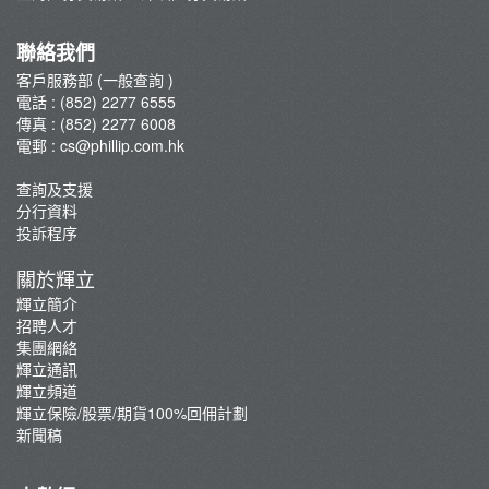
集團網絡
輝立保險/股票/期貨100%回佣計劃
聯絡我們
新聞稿
客戶服務部 (一般查詢 )
電話 : (852) 2277 6555
傳真 : (852) 2277 6008
電郵 :
cs@phillip.com.hk
查詢及支援
分行資料
投訴程序
關於輝立
輝立簡介
招聘人才
集團網絡
輝立通訊
輝立頻道
輝立保險/股票/期貨100%回佣計劃
新聞稿