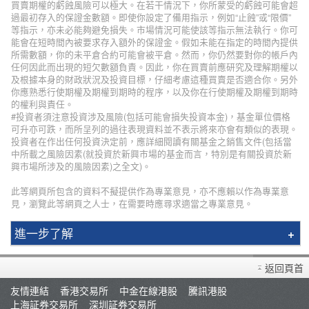
買賣期權的虧蝕風險可以極大。在若干情況下，你所蒙受的虧蝕可能會超
過最初存入的保證金數額。即使你設定了備用指示，例如“止蝕”或“限價”
等指示，亦未必能夠避免損失。市場情況可能使該等指示無法執行。你可
能會在短時間內被要求存入額外的保證金。假如未能在指定的時間內提供
所需數額，你的未平倉合約可能會被平倉。然而，你仍然要對你的帳戶內
任何因此而出現的短欠數額負責。因此，你在買賣前應研究及理解期權以
及根據本身的財政狀況及投資目標，仔細考慮這種買賣是否適合你。另外
你應熟悉行使期權及期權到期時的程序，以及你在行使期權及期權到期時
的權利與責任。
#投資者須注意投資涉及風險(包括可能會損失投資本金)，基金單位價格
可升亦可跌，而所呈列的過往表現資料並不表示將來亦會有類似的表現。
投資者在作出任何投資決定前，應詳細閱讀有關基金之銷售文件(包括當
中所載之風險因素(就投資於新興市場的基金而言，特別是有關投資於新
興市場所涉及的風險因素)之全文)。
此等網頁所包含的資料不擬提供作為專業意見，亦不應賴以作為專業意
見，瀏覽此等網頁之人士，在需要時應尋求適當之專業意見。
進一步了解
輝立簡介
返回頁首
分行資料
友情連結
香港交易所
中金在線港股
騰訊港股
招聘人才
上海証券交易所
深圳証券交易所