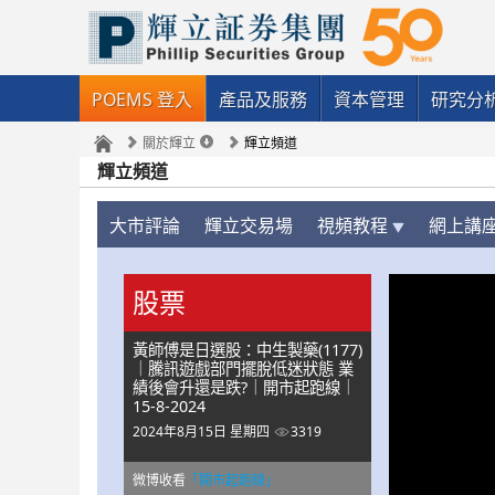
POEMS 登入
產品及服務
資本管理
研究分
關於輝立
輝立頻道
輝立頻道
大市評論
輝立交易場
視頻教程
網上講
股票
黃師傅是日選股：中生製藥(1177)
｜騰訊遊戲部門擺脫低迷狀態 業
績後會升還是跌?｜開市起跑線｜
15-8-2024
2024年8月15日 星期四
3319
微博收看
「開市起跑線」