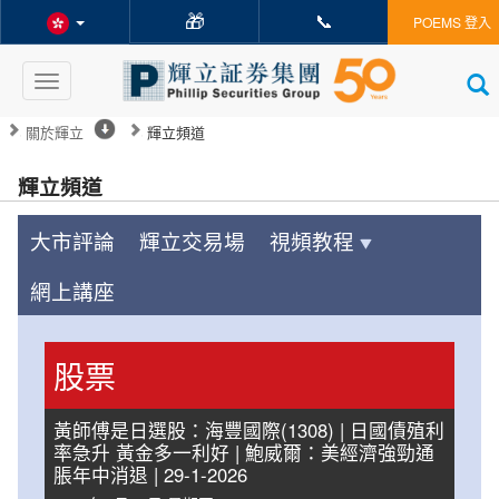
🎁
📞
POEMS 登入
Toggle
navigation
關於輝立
輝立頻道
輝立頻道
大市評論
輝立交易場
視頻教程
網上講座
股票
黃師傅是日選股：海豐國際(1308) | 日國債殖利
率急升 黃金多一利好 | 鮑威爾：美經濟強勁通
脹年中消退 | 29-1-2026