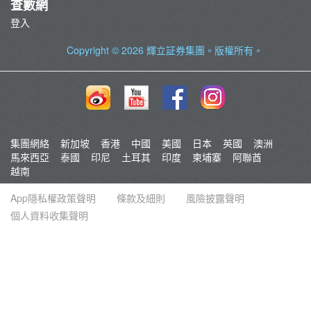
查數網
登入
Copyright © 2026
輝立証券集團
。版權所有。
集團網絡
新加坡
香港
中國
美國
日本
英國
澳洲
馬來西亞
泰國
印尼
土耳其
印度
柬埔寨
阿聯酋
越南
App隱私權政策聲明
條款及細則
風險披露聲明
個人資料收集聲明