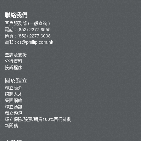
集團網絡
輝立保險/股票/期貨100%回佣計劃
聯絡我們
新聞稿
客戶服務部 (一般查詢 )
電話 : (852) 2277 6555
傳真 : (852) 2277 6008
電郵 :
cs@phillip.com.hk
查詢及支援
分行資料
投訴程序
關於輝立
輝立簡介
招聘人才
集團網絡
輝立通訊
輝立頻道
輝立保險/股票/期貨100%回佣計劃
新聞稿