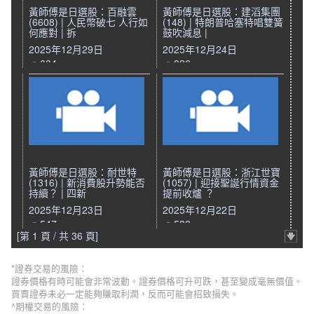
黃師傅是日選股：百融雲
黃師傅是日選股：建滔集團
(6608) | 人民幣破七 人行如
(148) | 特朗普哈塞特唱雙簧
何應對 | 拆
鼓吹減息 |
2025年12月29日
2025年12月24日
604
826
黃師傅是日選股：耐世特
黃師傅是日選股：浙江世寶
(1316) | 新消費股升勢能否
(1057) | 迎接聖誕行情資金
持續？ | 四新
提前收爐 ？
2025年12月23日
2025年12月22日
547
532
[第 1 頁 / 共 36 頁]
*證券交易的風險：
證券價格有時可能會非常波動。證券價格可升可跌，甚至變成毫無價值。
買賣證券未必一定能夠賺取利潤，反而可能會招致損失。
^期權交易的風險：