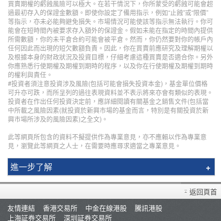
買賣期權的虧蝕風險可以極大。在若干情況下，你所蒙受的虧蝕可能會超
過最初存入的保證金數額。即使你設定了備用指示，例如“止蝕”或“限價”
等指示，亦未必能夠避免損失。市場情況可能使該等指示無法執行。你可
能會在短時間內被要求存入額外的保證金。假如未能在指定的時間內提供
所需數額，你的未平倉合約可能會被平倉。然而，你仍然要對你的帳戶內
任何因此而出現的短欠數額負責。因此，你在買賣前應研究及理解期權以
及根據本身的財政狀況及投資目標，仔細考慮這種買賣是否適合你。另外
你應熟悉行使期權及期權到期時的程序，以及你在行使期權及期權到期時
的權利與責任。
#投資者須注意投資涉及風險(包括可能會損失投資本金)，基金單位價格
可升亦可跌，而所呈列的過往表現資料並不表示將來亦會有類似的表現。
投資者在作出任何投資決定前，應詳細閱讀有關基金之銷售文件(包括當
中所載之風險因素(就投資於新興市場的基金而言，特別是有關投資於新
興市場所涉及的風險因素)之全文)。
此等網頁所包含的資料不擬提供作為專業意見，亦不應賴以作為專業意
見，瀏覽此等網頁之人士，在需要時應尋求適當之專業意見。
進一步了解
輝立簡介
返回頁首
分行資料
友情連結
香港交易所
中金在線港股
騰訊港股
招聘人才
上海証券交易所
深圳証券交易所