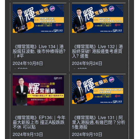
《輝常策略》Live 134 | 港
《輝常策略》Live 132 | 港
股瘋狂波動, 後市仲楂得過?
股終突破! 港股邊隻考慮買
｜#平
入? 邊隻
2024年10月8日
2024年9月24日
5939
4923
《輝常策略》EP136: | 今年
《輝常策略》Live 131 | 阿
最大新股上市 撞正A股跌跌
里入港股通,有幾巴閉？分析
不休 可以點
5隻港股
2024年9月13日
2024年9月10日