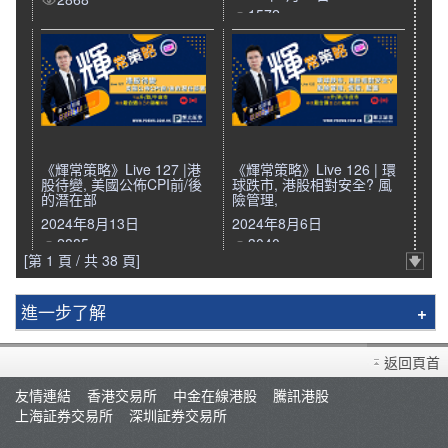
1572
《輝常策略》Live 127 |港
《輝常策略》Live 126 | 環
股待變, 美國公佈CPI前/後
球跌市, 港股相對安全? 風
的潛在部
險管理,
2024年8月13日
2024年8月6日
2885
3040
[第 1 頁 / 共 38 頁]
進一步了解
輝立簡介
返回頁首
分行資料
友情連結
香港交易所
中金在線港股
騰訊港股
招聘人才
上海証券交易所
深圳証券交易所
集團網絡