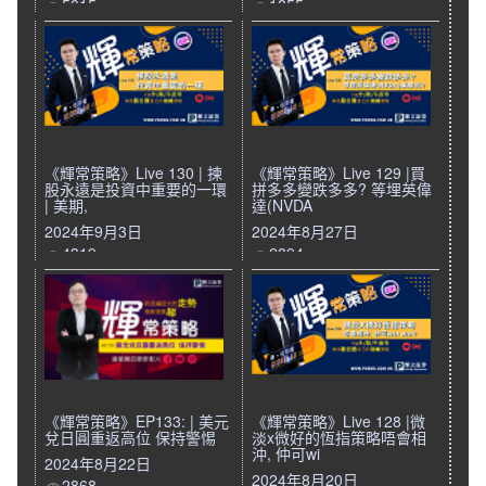
5015
1855
《輝常策略》Live 130 | 揀
《輝常策略》Live 129 |買
股永遠是投資中重要的一環
拼多多變跌多多? 等埋英偉
| 美期,
達(NVDA
2024年9月3日
2024年8月27日
4319
2894
《輝常策略》EP133: | 美元
《輝常策略》Live 128 |微
兌日圓重返高位 保持警惕
淡x微好的恆指策略唔會相
沖, 仲可wi
2024年8月22日
2024年8月20日
2868