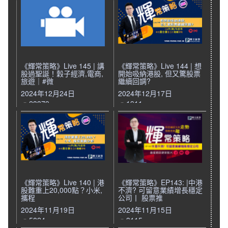
《輝常策略》Live 145 | 講
《輝常策略》Live 144 | 想
股過聖誕！穀子經濟,電商,
開始吸納港股, 但又驚股票
旅遊｜#微
繼續回調?
2024年12月24日
2024年12月17日
23379
1911
《輝常策略》Live 140 | 港
《輝常策略》EP143: |中港
股難重上20,000點？小米,
不濟? 可留意業績增長穩定
攜程
公司丨 股票推
2024年11月19日
2024年11月15日
5824
3115