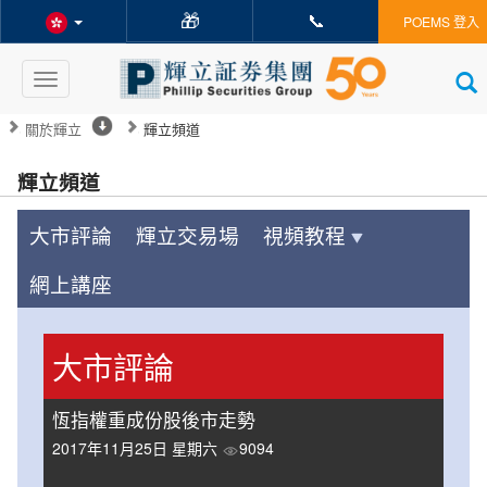
🎁
📞
POEMS 登入
Toggle
navigation
關於輝立
輝立頻道
輝立頻道
大市評論
輝立交易場
視頻教程
網上講座
大市評論
恆指權重成份股後市走勢
2017年11月25日 星期六
9094