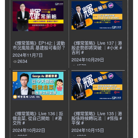
《輝常策略》EP142: | 波動
《輝常策略》Live 137 | 港
市況風險高 基建股可看好？
股走勢即將突破 ｜#小米 #
吉利 #
2024年11月7日
2024年10月29日
2634
4572
《輝常策略》Live 136 | 拒
《輝常策略》Live 135 | 港
做韭菜, 從自己開始 ｜#港
股係時候轉玩法 ｜#恆指 #
交所 #
平保 #
2024年10月22日
2024年10月15日
2385
4396