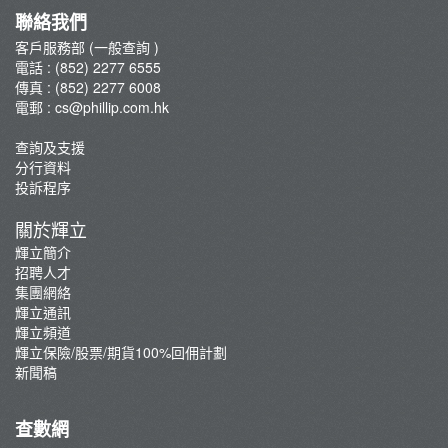
輝立保險/股票/期貨100%回佣計劃
聯絡我們
新聞稿
客戶服務部 (一般查詢 )
電話 : (852) 2277 6555
傳真 : (852) 2277 6008
電郵 :
cs@phillip.com.hk
查詢及支援
分行資料
投訴程序
關於輝立
輝立簡介
招聘人才
集團網絡
輝立通訊
輝立頻道
輝立保險/股票/期貨100%回佣計劃
新聞稿
查數網