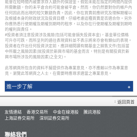
能會在短時間內被要求存入額外的保證金。假如未能在指定的時間內提供
所需數額，你的未平倉合約可能會被平倉。然而，你仍然要對你的帳戶內
任何因此而出現的短欠數額負責。因此，你在買賣前應研究及理解期權以
及根據本身的財政狀況及投資目標，仔細考慮這種買賣是否適合你。另外
你應熟悉行使期權及期權到期時的程序，以及你在行使期權及期權到期時
的權利與責任。
#投資者須注意投資涉及風險(包括可能會損失投資本金)，基金單位價格
可升亦可跌，而所呈列的過往表現資料並不表示將來亦會有類似的表現。
投資者在作出任何投資決定前，應詳細閱讀有關基金之銷售文件(包括當
中所載之風險因素(就投資於新興市場的基金而言，特別是有關投資於新
興市場所涉及的風險因素)之全文)。
此等網頁所包含的資料不擬提供作為專業意見，亦不應賴以作為專業意
見，瀏覽此等網頁之人士，在需要時應尋求適當之專業意見。
進一步了解
輝立簡介
返回頁首
分行資料
友情連結
香港交易所
中金在線港股
騰訊港股
招聘人才
上海証券交易所
深圳証券交易所
集團網絡
輝立保險/股票/期貨100%回佣計劃
聯絡我們