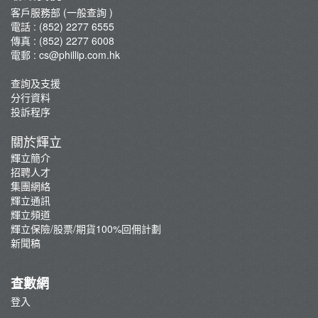
新聞稿
客戶服務部 (一般查詢 )
電話 : (852) 2277 6555
傳真 : (852) 2277 6008
電郵 :
cs@phillip.com.hk
查詢及支援
分行資料
投訴程序
關於輝立
輝立簡介
招聘人才
集團網絡
輝立通訊
輝立頻道
輝立保險/股票/期貨100%回佣計劃
新聞稿
查數網
登入