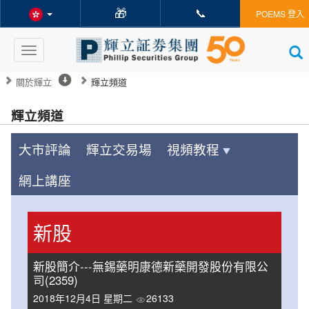
🎁
📞
POEMS 登入
Toggle
navigation
關於輝立
輝立頻道
輝立頻道
大市評論
輝立交易場
視頻教程
網上講座
新股
新股簡介---無錫藥明康德新藥開發股份有限公
司(2359)
2018年12月4日 星期二
26133