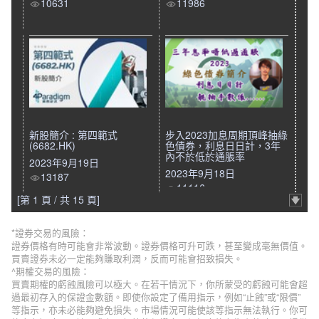
10631
11986
新股簡介 : 第四範式
步入2023加息周期頂峰抽綠
(6682.HK)
色債券，利息日日計，3年
內不於低於通脹率
2023年9月19日
2023年9月18日
13187
11116
[第 1 頁 / 共 15 頁]
*證券交易的風險：
證券價格有時可能會非常波動。證券價格可升可跌，甚至變成毫無價值。
買賣證券未必一定能夠賺取利潤，反而可能會招致損失。
^期權交易的風險：
買賣期權的虧蝕風險可以極大。在若干情況下，你所蒙受的虧蝕可能會超
過最初存入的保證金數額。即使你設定了備用指示，例如“止蝕”或“限價”
等指示，亦未必能夠避免損失。市場情況可能使該等指示無法執行。你可