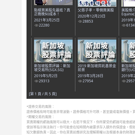
點樣買美股先最抵？真
父慈子孝，零佣買美股
美股推介
正晚晚$0成本！
Equinix
2020年12月23日
2021年3月25日
2019年
28853
22280
6134
新加坡股票評論：新加
2019 新加坡房託基景金
新加坡
坡交易所(SGX.SG)
前景
銀行(UO
2019年5月2日
2019年3月28日
2019年
29313
27954
2957
[第 1 頁 / 共 5 頁]
*證券交易的風險：
證券價格有時可能會非常波動。證券價格可升可跌，甚至變成毫無價值。
^期權交易的風險：
買賣期權的虧蝕風險可以極大。在若干情況下，你所蒙受的虧蝕可能會超過
使該等指示無法執行。你可能會在短時間內被要求存入額外的保證金。假
短欠數額負責。因此，你在買賣前應研究及理解期權以及根據本身的財政