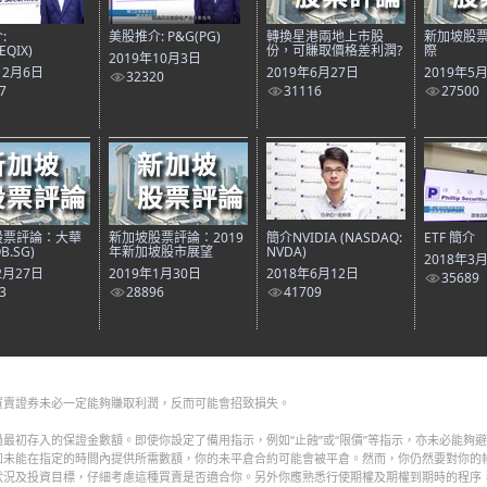
:
美股推介: P&G(PG)
轉換星港兩地上市股
新加坡股票
(EQIX)
份，可賺取價格差利潤?
際
2019年10月3日
12月6日
2019年6月27日
2019年5
32320
7
31116
27500
股票評論：大華
新加坡股票評論：2019
簡介NVIDIA (NASDAQ:
ETF 簡介
B.SG)
年新加坡股市展望
NVDA)
2018年3
2月27日
2019年1月30日
2018年6月12日
35689
3
28896
41709
買賣證券未必一定能夠賺取利潤，反而可能會招致損失。
最初存入的保證金數額。即使你設定了備用指示，例如“止蝕”或“限價”等指示，亦未必能夠
如未能在指定的時間內提供所需數額，你的未平倉合約可能會被平倉。然而，你仍然要對你的
狀況及投資目標，仔細考慮這種買賣是否適合你。另外你應熟悉行使期權及期權到期時的程序