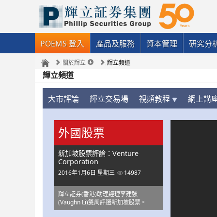
POEMS 登入
產品及服務
資本管理
研究分
關於輝立
輝立頻道
輝立頻道
大市評論
輝立交易場
視頻教程
網上講
外國股票
新加坡股票評論：Venture
Corporation
2016年1月6日 星期三
14987
輝立証券(香港)助理經理李建強
(Vaughn Li)雙周評選新加坡股票。