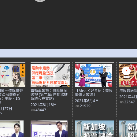
劉備三道錦囊妙
電動車趨勢：供應鏈全
【Miss K 好介紹：美股
港股倉底
資產部署得宜，
透視 (第二章: 自動駕駛
優惠大放送】
2021年4
：美股、$0
系統和充電站)
2021年6月4日
22547
息
2021年8月18日
21929
5月27日
48447
0