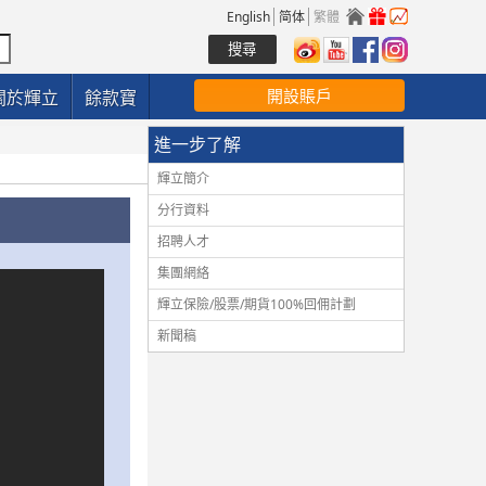
English
简体
繁體
開設賬戶
關於輝立
餘款寶
進一步了解
輝立簡介
分行資料
招聘人才
集團網絡
輝立保險/股票/期貨100%回佣計劃
新聞稿