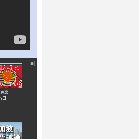
買美股
月9日