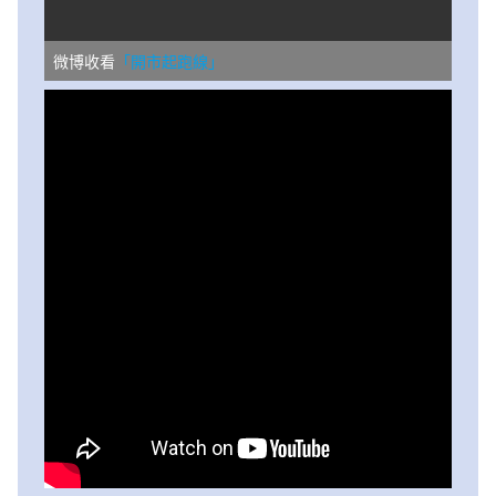
微博收看
「開市起跑線」