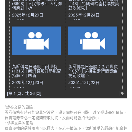
(6608) | 人民幣破七 人行如
(148) | 特朗普哈塞特唱雙簧
何應對 | 拆
鼓吹減息 |
2025年12月29日
2025年12月24日
605
827
黃師傅是日選股：耐世特
黃師傅是日選股：浙江世寶
(1316) | 新消費股升勢能否
(1057) | 迎接聖誕行情資金
持續？ | 四新
提前收爐 ？
2025年12月23日
2025年12月22日
549
532
[第 1 頁 / 共 36 頁]
*證券交易的風險：
證券價格有時可能會非常波動。證券價格可升可跌，甚至變成毫無價值。
買賣證券未必一定能夠賺取利潤，反而可能會招致損失。
^期權交易的風險：
買賣期權的虧蝕風險可以極大。在若干情況下，你所蒙受的虧蝕可能會超