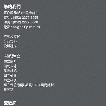
輝立保險/股票/期貨100%回佣計劃
聯絡我們
新聞稿
客戶服務部 (一般查詢 )
電話 : (852) 2277 6555
傳真 : (852) 2277 6008
電郵 :
cs@phillip.com.hk
查詢及支援
分行資料
投訴程序
關於輝立
輝立簡介
招聘人才
集團網絡
輝立通訊
輝立頻道
輝立保險/股票/期貨100%回佣計劃
新聞稿
查數網