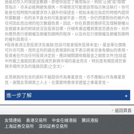
過最初存入的保證金數額。即使你設定了備用指示，例如“止蝕”或“限價”
等指示，亦未必能夠避免損失。市場情況可能使該等指示無法執行。你可
能會在短時間內被要求存入額外的保證金。假如未能在指定的時間內提供
所需數額，你的未平倉合約可能會被平倉。然而，你仍然要對你的帳戶內
任何因此而出現的短欠數額負責。因此，你在買賣前應研究及理解期權以
及根據本身的財政狀況及投資目標，仔細考慮這種買賣是否適合你。另外
你應熟悉行使期權及期權到期時的程序，以及你在行使期權及期權到期時
的權利與責任。
#投資者須注意投資涉及風險(包括可能會損失投資本金)，基金單位價格
可升亦可跌，而所呈列的過往表現資料並不表示將來亦會有類似的表現。
投資者在作出任何投資決定前，應詳細閱讀有關基金之銷售文件(包括當
中所載之風險因素(就投資於新興市場的基金而言，特別是有關投資於新
興市場所涉及的風險因素)之全文)。
此等網頁所包含的資料不擬提供作為專業意見，亦不應賴以作為專業意
見，瀏覽此等網頁之人士，在需要時應尋求適當之專業意見。
進一步了解
輝立簡介
返回頁首
分行資料
友情連結
香港交易所
中金在線港股
騰訊港股
招聘人才
上海証券交易所
深圳証券交易所
集團網絡