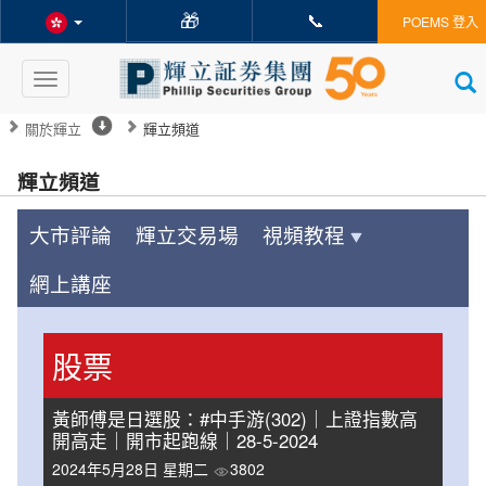
🎁
📞
POEMS 登入
Toggle
navigation
關於輝立
輝立頻道
輝立頻道
大市評論
輝立交易場
視頻教程
網上講座
股票
黃師傅是日選股：#中手游(302)｜上證指數高
開高走｜開市起跑線｜28-5-2024
2024年5月28日 星期二
3802