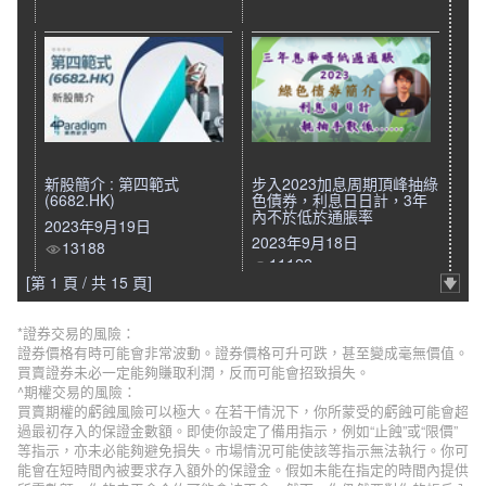
新股簡介 : 第四範式
步入2023加息周期頂峰抽綠
(6682.HK)
色債券，利息日日計，3年
內不於低於通脹率
2023年9月19日
2023年9月18日
13188
11122
[第 1 頁 / 共 15 頁]
*證券交易的風險：
證券價格有時可能會非常波動。證券價格可升可跌，甚至變成毫無價值。
買賣證券未必一定能夠賺取利潤，反而可能會招致損失。
^期權交易的風險：
買賣期權的虧蝕風險可以極大。在若干情況下，你所蒙受的虧蝕可能會超
過最初存入的保證金數額。即使你設定了備用指示，例如“止蝕”或“限價”
等指示，亦未必能夠避免損失。市場情況可能使該等指示無法執行。你可
能會在短時間內被要求存入額外的保證金。假如未能在指定的時間內提供