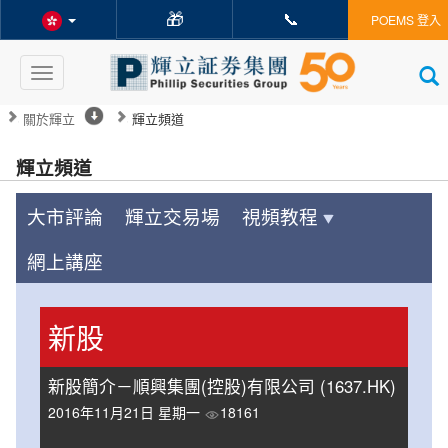
🎁
📞
POEMS 登入
Toggle
navigation
關於輝立
輝立頻道
輝立頻道
大市評論
輝立交易場
視頻教程
網上講座
新股
新股簡介－順興集團(控股)有限公司 (1637.HK)
2016年11月21日 星期一
18161