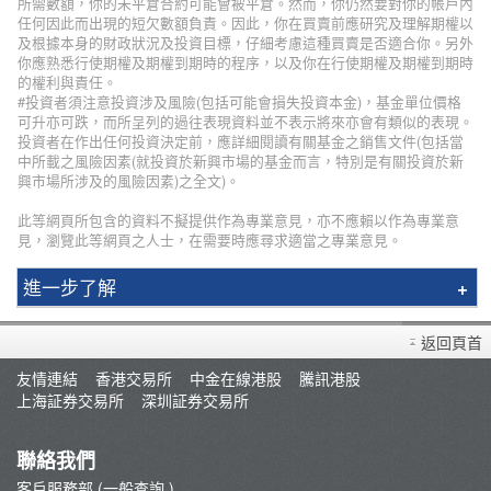
所需數額，你的未平倉合約可能會被平倉。然而，你仍然要對你的帳戶內
任何因此而出現的短欠數額負責。因此，你在買賣前應研究及理解期權以
及根據本身的財政狀況及投資目標，仔細考慮這種買賣是否適合你。另外
你應熟悉行使期權及期權到期時的程序，以及你在行使期權及期權到期時
的權利與責任。
#投資者須注意投資涉及風險(包括可能會損失投資本金)，基金單位價格
可升亦可跌，而所呈列的過往表現資料並不表示將來亦會有類似的表現。
投資者在作出任何投資決定前，應詳細閱讀有關基金之銷售文件(包括當
中所載之風險因素(就投資於新興市場的基金而言，特別是有關投資於新
興市場所涉及的風險因素)之全文)。
此等網頁所包含的資料不擬提供作為專業意見，亦不應賴以作為專業意
見，瀏覽此等網頁之人士，在需要時應尋求適當之專業意見。
進一步了解
輝立簡介
返回頁首
分行資料
友情連結
香港交易所
中金在線港股
騰訊港股
招聘人才
上海証券交易所
深圳証券交易所
集團網絡
輝立保險/股票/期貨100%回佣計劃
聯絡我們
新聞稿
客戶服務部 (一般查詢 )