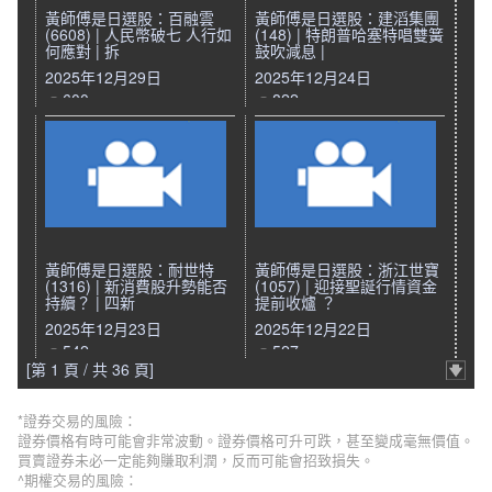
黃師傅是日選股：百融雲
黃師傅是日選股：建滔集團
(6608) | 人民幣破七 人行如
(148) | 特朗普哈塞特唱雙簧
何應對 | 拆
鼓吹減息 |
2025年12月29日
2025年12月24日
600
822
黃師傅是日選股：耐世特
黃師傅是日選股：浙江世寶
(1316) | 新消費股升勢能否
(1057) | 迎接聖誕行情資金
持續？ | 四新
提前收爐 ？
2025年12月23日
2025年12月22日
542
527
[第 1 頁 / 共 36 頁]
*證券交易的風險：
證券價格有時可能會非常波動。證券價格可升可跌，甚至變成毫無價值。
買賣證券未必一定能夠賺取利潤，反而可能會招致損失。
^期權交易的風險：