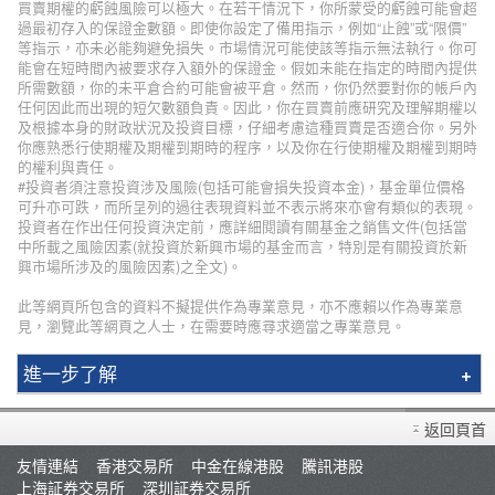
買賣期權的虧蝕風險可以極大。在若干情況下，你所蒙受的虧蝕可能會超
過最初存入的保證金數額。即使你設定了備用指示，例如“止蝕”或“限價”
等指示，亦未必能夠避免損失。市場情況可能使該等指示無法執行。你可
能會在短時間內被要求存入額外的保證金。假如未能在指定的時間內提供
所需數額，你的未平倉合約可能會被平倉。然而，你仍然要對你的帳戶內
任何因此而出現的短欠數額負責。因此，你在買賣前應研究及理解期權以
及根據本身的財政狀況及投資目標，仔細考慮這種買賣是否適合你。另外
你應熟悉行使期權及期權到期時的程序，以及你在行使期權及期權到期時
的權利與責任。
#投資者須注意投資涉及風險(包括可能會損失投資本金)，基金單位價格
可升亦可跌，而所呈列的過往表現資料並不表示將來亦會有類似的表現。
投資者在作出任何投資決定前，應詳細閱讀有關基金之銷售文件(包括當
中所載之風險因素(就投資於新興市場的基金而言，特別是有關投資於新
興市場所涉及的風險因素)之全文)。
此等網頁所包含的資料不擬提供作為專業意見，亦不應賴以作為專業意
見，瀏覽此等網頁之人士，在需要時應尋求適當之專業意見。
進一步了解
輝立簡介
返回頁首
分行資料
友情連結
香港交易所
中金在線港股
騰訊港股
招聘人才
上海証券交易所
深圳証券交易所