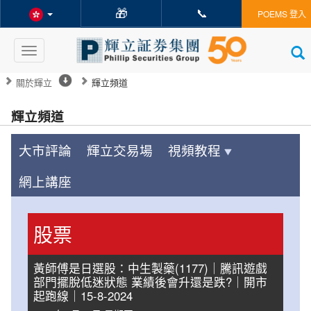
🎁
📞
POEMS 登入
Toggle
navigation
關於輝立
輝立頻道
輝立頻道
大市評論
輝立交易場
視頻教程
網上講座
股票
黃師傅是日選股：中生製藥(1177)｜騰訊遊戲
部門擺脫低迷狀態 業績後會升還是跌?｜開市
起跑線｜15-8-2024