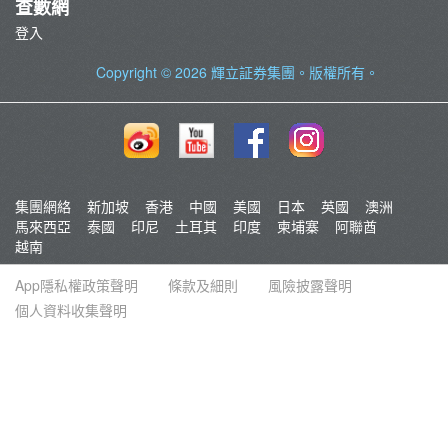
查數網
登入
Copyright © 2026
輝立証券集團
。版權所有。
集團網絡
新加坡
香港
中國
美國
日本
英國
澳洲
馬來西亞
泰國
印尼
土耳其
印度
柬埔寨
阿聯酋
越南
App隱私權政策聲明
條款及細則
風險披露聲明
個人資料收集聲明