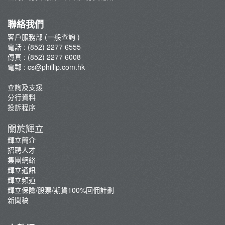
集團網絡
輝立保險/股票/期貨100%回佣計劃
聯絡我們
新聞稿
客戶服務部 (一般查詢 )
電話 : (852) 2277 6555
傳真 : (852) 2277 6008
電郵 :
cs@phillip.com.hk
查詢及支援
分行資料
投訴程序
關於輝立
輝立簡介
招聘人才
集團網絡
輝立通訊
輝立頻道
輝立保險/股票/期貨100%回佣計劃
新聞稿