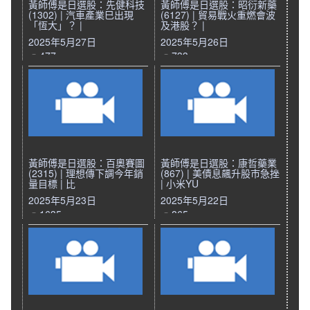
黃師傅是日選股：先健科技
黃師傅是日選股：昭衍新藥
(1302) | 汽車產業巳出現
(6127) | 貿易戰火重燃會波
「恆大」？ |
及港股？ |
2025年5月27日
2025年5月26日
477
733
黃師傅是日選股：百奧賽圖
黃師傅是日選股：康哲藥業
(2315) | 理想傳下調今年銷
(867) | 美債息飆升股市急挫
量目標 | 比
| 小米YU
2025年5月23日
2025年5月22日
1635
865