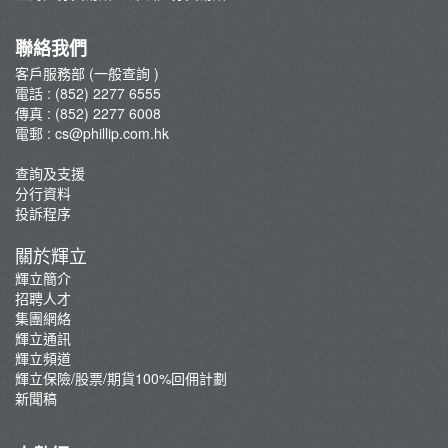
集團網絡
輝立保險/股票/期貨100%回佣計劃
聯絡我們
新聞稿
客戶服務部 (一般查詢 )
電話 : (852) 2277 6555
傳真 : (852) 2277 6008
電郵 :
cs@phillip.com.hk
查詢及支援
分行資料
投訴程序
關於輝立
輝立簡介
招聘人才
集團網絡
輝立通訊
輝立頻道
輝立保險/股票/期貨100%回佣計劃
新聞稿