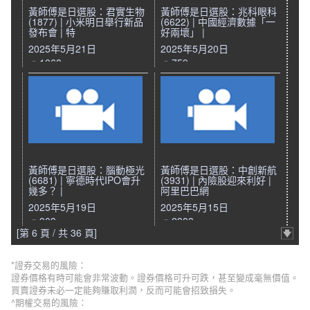
黃師傅是日選股：君實生物
黃師傅是日選股：兆科眼科
(1877) | 小米明日舉行新品
(6622) | 中國經濟數據「一
發布會 | 特
好兩壞」 |
2025年5月21日
2025年5月20日
1068
759
黃師傅是日選股：腦動極光
黃師傅是日選股：中創新航
(6681) | 寧德時代IPO會升
(3931) | 內險股迎來利好 |
幾多？ |
阿里巴巴網
2025年5月19日
2025年5月15日
903
2388
[第 6 頁 / 共 36 頁]
*證券交易的風險：
證券價格有時可能會非常波動。證券價格可升可跌，甚至變成毫無價值。
買賣證券未必一定能夠賺取利潤，反而可能會招致損失。
^期權交易的風險：