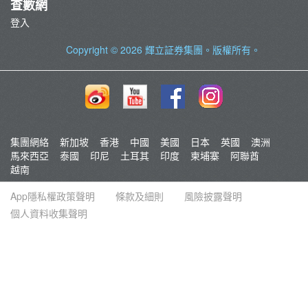
查數網
登入
Copyright © 2026
輝立証券集團
。版權所有。
集團網絡
新加坡
香港
中國
美國
日本
英國
澳洲
馬來西亞
泰國
印尼
土耳其
印度
柬埔寨
阿聯酋
越南
App隱私權政策聲明
條款及細則
風險披露聲明
個人資料收集聲明