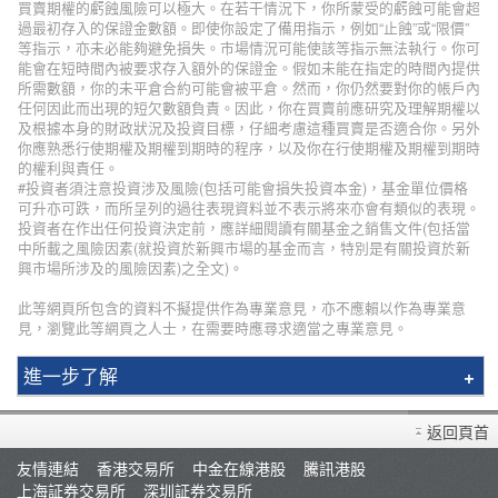
買賣期權的虧蝕風險可以極大。在若干情況下，你所蒙受的虧蝕可能會超
過最初存入的保證金數額。即使你設定了備用指示，例如“止蝕”或“限價”
等指示，亦未必能夠避免損失。市場情況可能使該等指示無法執行。你可
能會在短時間內被要求存入額外的保證金。假如未能在指定的時間內提供
所需數額，你的未平倉合約可能會被平倉。然而，你仍然要對你的帳戶內
任何因此而出現的短欠數額負責。因此，你在買賣前應研究及理解期權以
及根據本身的財政狀況及投資目標，仔細考慮這種買賣是否適合你。另外
你應熟悉行使期權及期權到期時的程序，以及你在行使期權及期權到期時
的權利與責任。
#投資者須注意投資涉及風險(包括可能會損失投資本金)，基金單位價格
可升亦可跌，而所呈列的過往表現資料並不表示將來亦會有類似的表現。
投資者在作出任何投資決定前，應詳細閱讀有關基金之銷售文件(包括當
中所載之風險因素(就投資於新興市場的基金而言，特別是有關投資於新
興市場所涉及的風險因素)之全文)。
此等網頁所包含的資料不擬提供作為專業意見，亦不應賴以作為專業意
見，瀏覽此等網頁之人士，在需要時應尋求適當之專業意見。
進一步了解
輝立簡介
返回頁首
分行資料
友情連結
香港交易所
中金在線港股
騰訊港股
招聘人才
上海証券交易所
深圳証券交易所