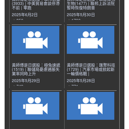
(3933) | 中美貿易會談停滯
生物(1477) | 聯邦上訴法院
不前 | 零跑
暫時恢復特朗普
2025年6月2日
2025年5月30日
850
1790
黃師傅是日選股：極兔速遞
黃師傅是日選股：匯聚科技
(1519) | 聯儲局憂慮通脹失
(1729) | 汽車巿場或掀起新
業率同時上升
一輪價格戰 |
2025年5月29日
2025年5月28日
749
771