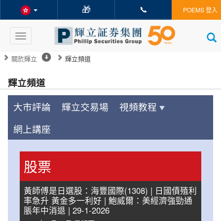
🎁
📞
POEMS 登入
Toggle
navigation
關於輝立
輝立頻道
輝立頻道
大市評論
輝立交易場
視頻教程
網上講座
股票
黃師傅是日選股：海豐國際(1308) | 日國債殖利
率急升 黃金多一利好 | 鮑威爾：美經濟強勁通
脹年中消退 | 29-1-2026