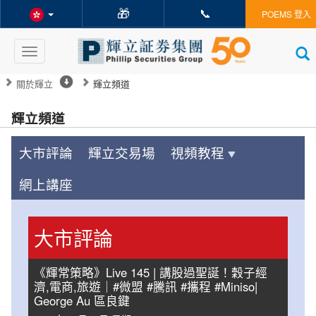
🎁
📞
POEMS 登入
Toggle
navigation
關於輝立
輝立頻道
輝立頻道
大市評論
輝立交易場
視頻教程
網上講座
大市評論
《輝常策略》Live 145 | 講股過聖誕！穀子經
濟,電商,旅遊｜#微盟 #騰訊 #攜程 #Miniso|
George Au 區良鍵