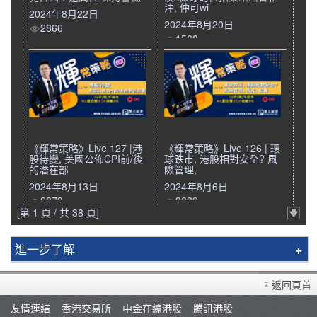
沖, 仲可wi
2024年8月22日
2024年8月20日
2866
1568
《輝常策略》Live 127 |港
《輝常策略》Live 126 | 環
股待變, 美國公佈CPI前/後
球跌市, 港股相對安全? 風
的潛在部
險管理,
2024年8月13日
2024年8月6日
2879
3039
[第 1 頁 / 共 38 頁]
進一步了解
輝立簡介
返回頁首
分行資料
友情連結
香港交易所
中金在線港股
騰訊港股
招聘人才