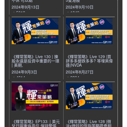
不休 可以點
5隻港股
2024年9月13日
2024年9月10日
5013
1849
《輝常策略》Live 130 | 揀
《輝常策略》Live 129 |買
股永遠是投資中重要的一環
拼多多變跌多多? 等埋英偉
| 美期,
達(NVDA
2024年9月3日
2024年8月27日
4314
2894
《輝常策略》EP133: | 美元
《輝常策略》Live 128 |微
兌日圓重返高位 保持警惕
淡x微好的恆指策略唔會相