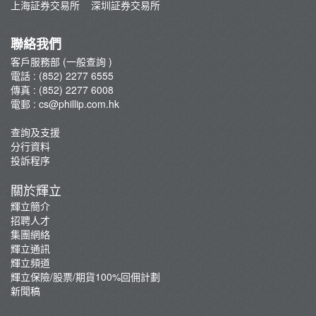
上海証券交易所
深圳証券交易所
集團網絡
輝立保險/股票/期貨100%回佣計劃
聯絡我們
新聞稿
客戶服務部 (一般查詢 )
電話 : (852) 2277 6555
傳真 : (852) 2277 6008
電郵 :
cs@phillip.com.hk
查詢及支援
分行資料
投訴程序
關於輝立
輝立簡介
招聘人才
集團網絡
輝立通訊
輝立頻道
輝立保險/股票/期貨100%回佣計劃
新聞稿