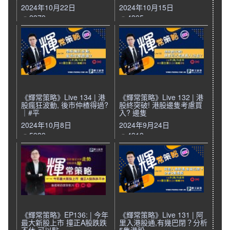
2024年10月22日
2024年10月15日
2379
4395
《輝常策略》Live 134 | 港
《輝常策略》Live 132 | 港
股瘋狂波動, 後市仲楂得過?
股終突破! 港股邊隻考慮買
｜#平
入? 邊隻
2024年10月8日
2024年9月24日
5939
4919
《輝常策略》EP136: | 今年
《輝常策略》Live 131 | 阿
最大新股上市 撞正A股跌跌
里入港股通,有幾巴閉？分析