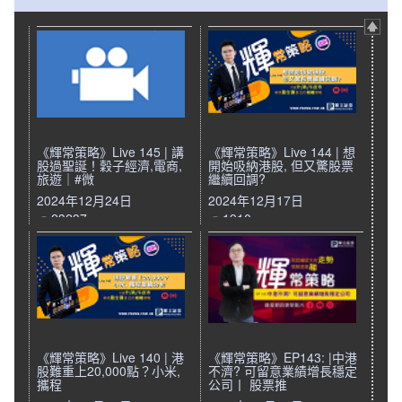
《輝常策略》Live 145 | 講
《輝常策略》Live 144 | 想
股過聖誕！穀子經濟,電商,
開始吸納港股, 但又驚股票
旅遊｜#微
繼續回調?
2024年12月24日
2024年12月17日
23237
1910
《輝常策略》Live 140 | 港
《輝常策略》EP143: |中港
股難重上20,000點？小米,
不濟? 可留意業績增長穩定
攜程
公司丨 股票推