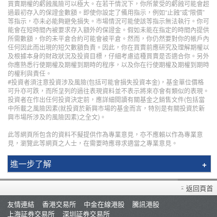
買賣期權的虧蝕風險可以極大。在若干情況下，你所蒙受的虧蝕可能會超
過最初存入的保證金數額。即使你設定了備用指示，例如“止蝕”或“限價”
等指示，亦未必能夠避免損失。市場情況可能使該等指示無法執行。你可
能會在短時間內被要求存入額外的保證金。假如未能在指定的時間內提供
所需數額，你的未平倉合約可能會被平倉。然而，你仍然要對你的帳戶內
任何因此而出現的短欠數額負責。因此，你在買賣前應研究及理解期權以
及根據本身的財政狀況及投資目標，仔細考慮這種買賣是否適合你。另外
你應熟悉行使期權及期權到期時的程序，以及你在行使期權及期權到期時
的權利與責任。
#投資者須注意投資涉及風險(包括可能會損失投資本金)，基金單位價格
可升亦可跌，而所呈列的過往表現資料並不表示將來亦會有類似的表現。
投資者在作出任何投資決定前，應詳細閱讀有關基金之銷售文件(包括當
中所載之風險因素(就投資於新興市場的基金而言，特別是有關投資於新
興市場所涉及的風險因素)之全文)。
此等網頁所包含的資料不擬提供作為專業意見，亦不應賴以作為專業意
見，瀏覽此等網頁之人士，在需要時應尋求適當之專業意見。
進一步了解
輝立簡介
返回頁首
分行資料
友情連結
香港交易所
中金在線港股
騰訊港股
招聘人才
上海証券交易所
深圳証券交易所