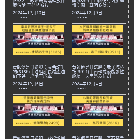
(6682)｜政治局會議釋放什
樂(9899)｜中國仍有增加舉
麼信號 平價特斯拉
債空間｜藥明系偷步
2024年12月10日
2024年12月9日
1938
3045
黃師傅是日選股：康希諾生
黃師傅是日選股：赤子城科
物(6185)｜油組延長減產油
技(9911)｜南韓戒嚴戲劇性
價下跌｜毛戈平成本
收場｜人民幣為何創
2024年12月6日
2024年12月4日
4153
2581
黃師傅是日選股：速騰聚創
黃師傅是日選股：基石藥業