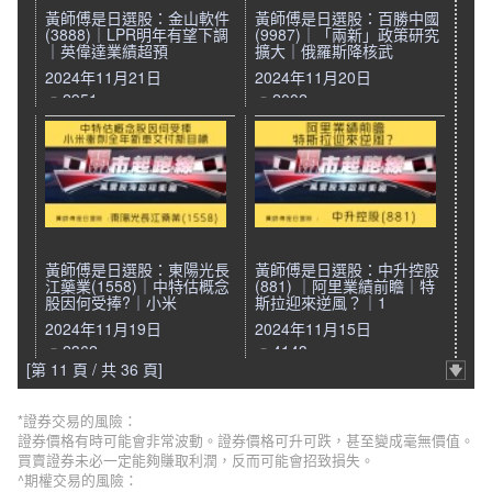
黃師傅是日選股：金山軟件
黃師傅是日選股：百勝中國
(3888)｜LPR明年有望下調
(9987)｜「兩新」政策研究
｜英偉達業績超預
擴大｜俄羅斯降核武
2024年11月21日
2024年11月20日
2951
2002
黃師傅是日選股：東陽光長
黃師傅是日選股：中升控股
江藥業(1558)｜中特估概念
(881) ｜阿里業績前瞻｜特
股因何受捧?｜小米
斯拉迎來逆風？｜1
2024年11月19日
2024年11月15日
2362
4143
[第 11 頁 / 共 36 頁]
*證券交易的風險：
證券價格有時可能會非常波動。證券價格可升可跌，甚至變成毫無價值。
買賣證券未必一定能夠賺取利潤，反而可能會招致損失。
^期權交易的風險：