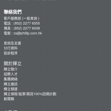
集團網絡
輝立保險/股票/期貨100%回佣計劃
聯絡我們
新聞稿
客戶服務部 (一般查詢 )
電話 : (852) 2277 6555
傳真 : (852) 2277 6008
電郵 :
cs@phillip.com.hk
查詢及支援
分行資料
投訴程序
關於輝立
輝立簡介
招聘人才
集團網絡
輝立通訊
輝立頻道
輝立保險/股票/期貨100%回佣計劃
新聞稿