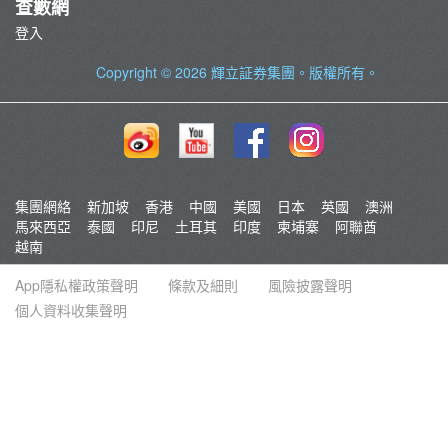
查數網
登入
Copyright © 2026
輝立証券集團
。版權所有。
集團網絡
新加坡
香港
中國
美國
日本
英國
澳洲
馬來西亞
泰國
印尼
土耳其
印度
柬埔寨
阿聯酋
越南
App隱私權政策聲明
條款及細則
風險披露聲明
個人資料收集聲明