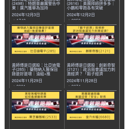
(2498)｜特朗普嚴厲警告中
(2616)｜美團拜師拼多多｜
東｜廣汽獲華為加持
小鵬和零跑各有突破
2024年12月3日
2024年12月2日
1742
2250
黃師傅是日選股：比亞迪電
黃師傅是日選股：創新奇智
子(285)｜藥物納入醫保目
(2121)｜政治局會議加力刺
錄是好是壞｜油組+推
激經濟？「穀子經濟
2024年11月29日
2024年11月28日
3901
2674