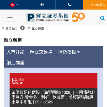
🎁
📞
POEMS 登入
Toggle
navigation
關於輝立
輝立頻道
輝立頻道
大市評論
輝立交易場
視頻教程
網上講座
股票
黃師傅是日選股：海豐國際(1308) | 日國債殖利
率急升 黃金多一利好 | 鮑威爾：美經濟強勁通
脹年中消退 | 29-1-2026