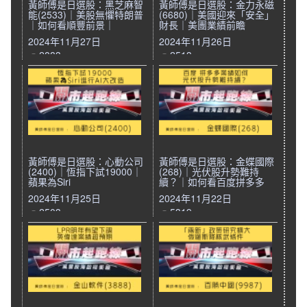
黃師傅是日選股：黑芝麻智
黃師傅是日選股：金力永磁
能(2533)｜美股無懼特朗普
(6680)｜美國迎來「安全」
｜如何看順豐前景｜
財長｜美團業績前瞻
2024年11月27日
2024年11月26日
2883
2513
黃師傅是日選股：心動公司
黃師傅是日選股：金蝶國際
(2400)｜恆指下試19000｜
(268)｜光伏股升勢難持
蘋果為Siri
續？｜如何看百度拼多多
2024年11月25日
2024年11月22日
2503
5319