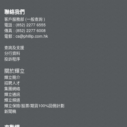
集團網絡
輝立保險/股票/期貨100%回佣計劃
聯絡我們
新聞稿
客戶服務部 (一般查詢 )
電話 : (852) 2277 6555
傳真 : (852) 2277 6008
電郵 :
cs@phillip.com.hk
查詢及支援
分行資料
投訴程序
關於輝立
輝立簡介
招聘人才
集團網絡
輝立通訊
輝立頻道
輝立保險/股票/期貨100%回佣計劃
新聞稿