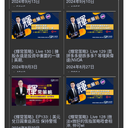
2024年9月13日
2024年9月10日
5015
1855
《輝常策略》Live 130 | 揀
《輝常策略》Live 129 |買
股永遠是投資中重要的一環
拼多多變跌多多? 等埋英偉
| 美期,
達(NVDA
2024年9月3日
2024年8月27日
4319
2894
《輝常策略》EP133: | 美元
《輝常策略》Live 128 |微
兌日圓重返高位 保持警惕
淡x微好的恆指策略唔會相
沖, 仲可wi
2024年8月22日