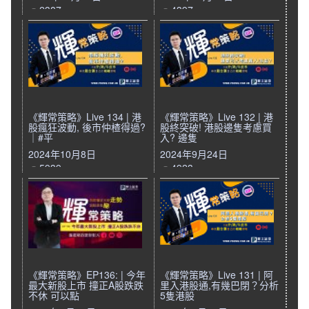
2387
4397
《輝常策略》Live 134 | 港
《輝常策略》Live 132 | 港
股瘋狂波動, 後市仲楂得過?
股終突破! 港股邊隻考慮買
｜#平
入? 邊隻
2024年10月8日
2024年9月24日
5939
4923
《輝常策略》EP136: | 今年
《輝常策略》Live 131 | 阿
最大新股上市 撞正A股跌跌
里入港股通,有幾巴閉？分析
不休 可以點
5隻港股