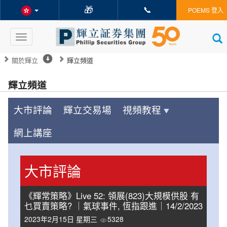
🎁
📞
POEMS 登入
Toggle
navigation
關於輝立
輝立頻道
輝立頻道
大市評論
輝立交易場
視頻教程
網上講座
大市評論
《輝常策略》Live 52: 領展(823)大規模供股 有
乜買賣策略? ｜氣球事件, 恆指跟進｜14/2/2023
2023年2月15日 星期三
5328