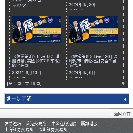
2024年8月20日
2869
1572
《輝常策略》Live 127 |港
《輝常策略》Live 126 | 環
股待變, 美國公佈CPI前/後
球跌市, 港股相對安全? 風
的潛在部
險管理,
2024年8月13日
2024年8月6日
2886
3041
[第 1 頁 / 共 38 頁]
進一步了解
輝立簡介
返回頁首
分行資料
友情連結
香港交易所
中金在線港股
騰訊港股
招聘人才
上海証券交易所
深圳証券交易所