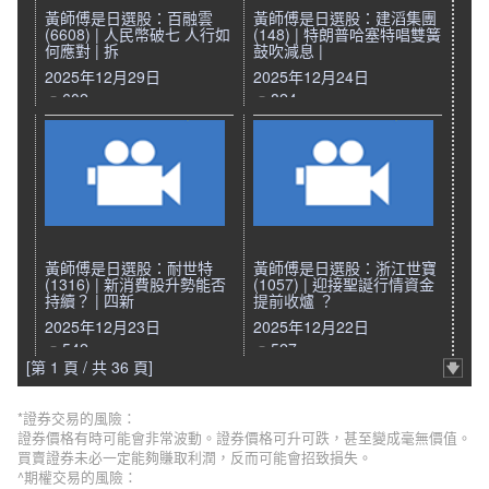
黃師傅是日選股：百融雲
黃師傅是日選股：建滔集團
(6608) | 人民幣破七 人行如
(148) | 特朗普哈塞特唱雙簧
何應對 | 拆
鼓吹減息 |
2025年12月29日
2025年12月24日
602
824
黃師傅是日選股：耐世特
黃師傅是日選股：浙江世寶
(1316) | 新消費股升勢能否
(1057) | 迎接聖誕行情資金
持續？ | 四新
提前收爐 ？
2025年12月23日
2025年12月22日
542
527
[第 1 頁 / 共 36 頁]
*證券交易的風險：
證券價格有時可能會非常波動。證券價格可升可跌，甚至變成毫無價值。
買賣證券未必一定能夠賺取利潤，反而可能會招致損失。
^期權交易的風險：