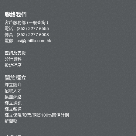
集團網絡
輝立保險/股票/期貨100%回佣計劃
聯絡我們
新聞稿
客戶服務部 (一般查詢 )
電話 : (852) 2277 6555
傳真 : (852) 2277 6008
電郵 :
cs@phillip.com.hk
查詢及支援
分行資料
投訴程序
關於輝立
輝立簡介
招聘人才
集團網絡
輝立通訊
輝立頻道
輝立保險/股票/期貨100%回佣計劃
新聞稿