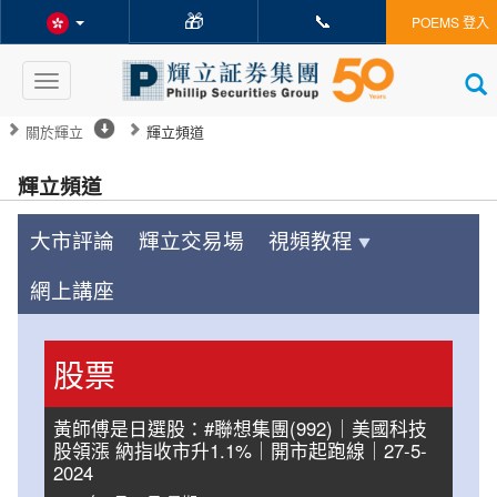
🎁
📞
POEMS 登入
Toggle
navigation
關於輝立
輝立頻道
輝立頻道
大市評論
輝立交易場
視頻教程
網上講座
股票
黃師傅是日選股：#聯想集團(992)｜美國科技
股領漲 納指收市升1.1%｜開市起跑線｜27-5-
2024