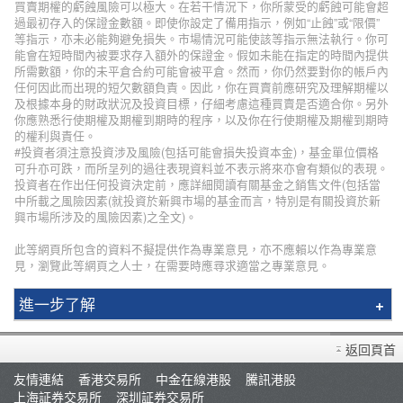
買賣期權的虧蝕風險可以極大。在若干情況下，你所蒙受的虧蝕可能會超
過最初存入的保證金數額。即使你設定了備用指示，例如“止蝕”或“限價”
等指示，亦未必能夠避免損失。市場情況可能使該等指示無法執行。你可
能會在短時間內被要求存入額外的保證金。假如未能在指定的時間內提供
所需數額，你的未平倉合約可能會被平倉。然而，你仍然要對你的帳戶內
任何因此而出現的短欠數額負責。因此，你在買賣前應研究及理解期權以
及根據本身的財政狀況及投資目標，仔細考慮這種買賣是否適合你。另外
你應熟悉行使期權及期權到期時的程序，以及你在行使期權及期權到期時
的權利與責任。
#投資者須注意投資涉及風險(包括可能會損失投資本金)，基金單位價格
可升亦可跌，而所呈列的過往表現資料並不表示將來亦會有類似的表現。
投資者在作出任何投資決定前，應詳細閱讀有關基金之銷售文件(包括當
中所載之風險因素(就投資於新興市場的基金而言，特別是有關投資於新
興市場所涉及的風險因素)之全文)。
此等網頁所包含的資料不擬提供作為專業意見，亦不應賴以作為專業意
見，瀏覽此等網頁之人士，在需要時應尋求適當之專業意見。
進一步了解
輝立簡介
返回頁首
分行資料
友情連結
香港交易所
中金在線港股
騰訊港股
招聘人才
上海証券交易所
深圳証券交易所