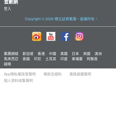
查數網
登入
Copyright © 2026
輝立証券集團
。版權所有。
集團網絡
新加坡
香港
中國
美國
日本
英國
澳洲
馬來西亞
泰國
印尼
土耳其
印度
柬埔寨
阿聯酋
越南
App隱私權政策聲明
條款及細則
風險披露聲明
個人資料收集聲明