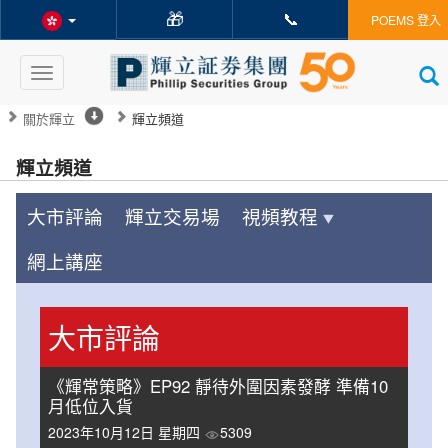
🎁
📞
POEMS 登入
Toggle
navigation
關於輝立
輝立頻道
輝立頻道
大市評論
輝立交易場
視頻教程
網上講座
大市評論
《輝常策略》EP92 靜待外圍因素發酵 準備10
月低位入貨
2023年10月12日 星期四
5309