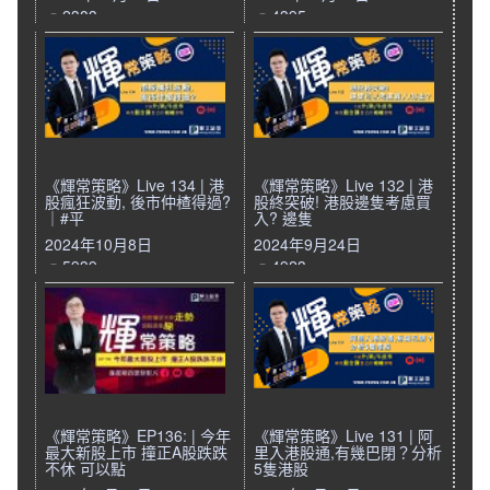
2383
4395
《輝常策略》Live 134 | 港
《輝常策略》Live 132 | 港
股瘋狂波動, 後市仲楂得過?
股終突破! 港股邊隻考慮買
｜#平
入? 邊隻
2024年10月8日
2024年9月24日
5939
4923
《輝常策略》EP136: | 今年
《輝常策略》Live 131 | 阿
最大新股上市 撞正A股跌跌
里入港股通,有幾巴閉？分析
不休 可以點
5隻港股