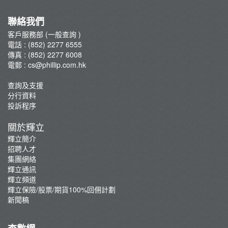
集團網絡
輝立保險/股票/期貨100%回佣計劃
聯絡我們
新聞稿
客戶服務部 (一般查詢 )
電話 : (852) 2277 6555
傳真 : (852) 2277 6008
電郵 :
cs@phillip.com.hk
查詢及支援
分行資料
投訴程序
關於輝立
輝立簡介
招聘人才
集團網絡
輝立通訊
輝立頻道
輝立保險/股票/期貨100%回佣計劃
新聞稿