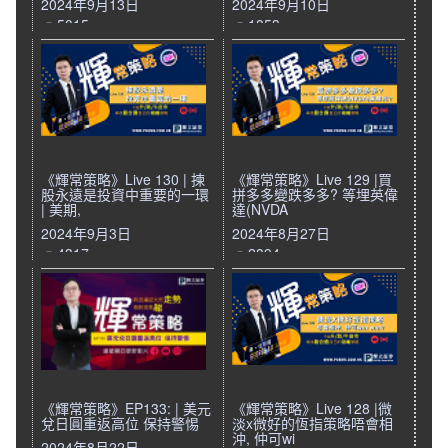
2024年9月13日
2024年9月10日
5015
1853
《輝常策略》Live 130 | 揀
《輝常策略》Live 129 |買
股永遠是投資中重要的一環
拼多多變跌多多? 等埋英偉
| 美期,
達(NVDA
2024年9月3日
2024年8月27日
4317
2894
《輝常策略》EP133: | 美元
《輝常策略》Live 128 |微
兌日圓重返高位 保持警惕
淡x微好的恆指策略唔會相
沖, 仲可wi
2024年8月22日