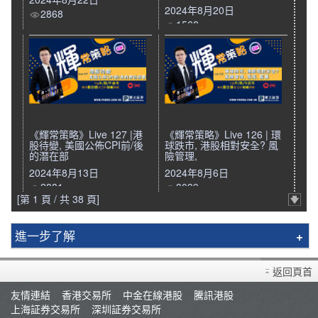
2024年8月20日
2868
1568
《輝常策略》Live 127 |港
《輝常策略》Live 126 | 環
股待變, 美國公佈CPI前/後
球跌市, 港股相對安全? 風
的潛在部
險管理,
2024年8月13日
2024年8月6日
2881
3039
[第 1 頁 / 共 38 頁]
進一步了解
輝立簡介
返回頁首
分行資料
友情連結
香港交易所
中金在線港股
騰訊港股
招聘人才
上海証券交易所
深圳証券交易所