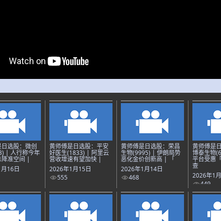
是日选股：微创
黄师傅是日选股：平安
黄师傅是日选股：荣昌
黄师傅是
3) | 人行称今年
好医生(1833) | 阿里云
生物(9995) | 伊朗局势
博泰生物(69
降准空间 |
营收增速有望加快 |
恶化金价创新高 | 「
平台受惠
查
1月16日
2026年1月15日
2026年1月14日
2026年1
555
468
449