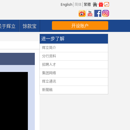
English
简体
繁體
开设账户
关于辉立
馀款宝
进一步了解
辉立简介
分行资料
招聘人才
集团网络
辉立通讯
新聞稿