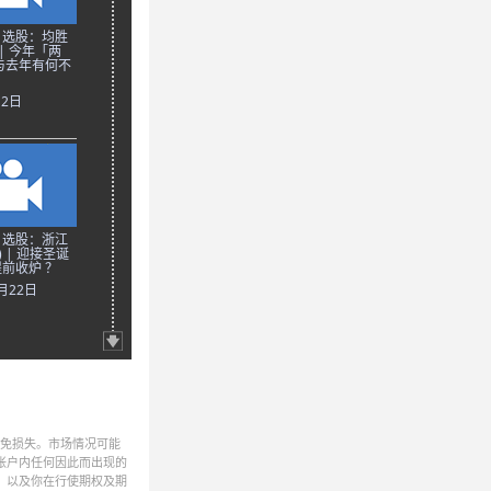
日选股：均胜
 | 今年「两
与去年有何不
月2日
日选股：浙江
) | 迎接圣诞
前收炉 ？
2月22日
避免损失。市场情况可能
帐户内任何因此而出现的
，以及你在行使期权及期