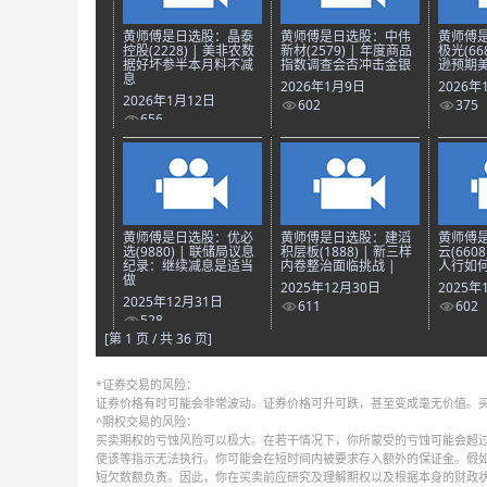
黄师傅是日选股：晶泰
黄师傅是日选股：中伟
黄师傅
控股(2228) | 美非农数
新材(2579) | 年度商品
极光(66
据好坏参半本月料不减
指数调查会否冲击金银
逊预期美
息
2026年1月9日
2026年
2026年1月12日
602
375
656
黄师傅是日选股：优必
黄师傅是日选股：建滔
黄师傅
选(9880) | 联储局议息
积层板(1888) | 新三样
云(660
纪录：继续减息是适当
内卷整治面临挑战 |
人行如何
做
2025年12月30日
2025年
2025年12月31日
611
602
528
[第 1 页 / 共 36 页]
*证券交易的风险：
证券价格有时可能会非常波动。证券价格可升可跌，甚至变成毫无价值。
^期权交易的风险：
买卖期权的亏蚀风险可以极大。在若干情况下，你所蒙受的亏蚀可能会超过
使该等指示无法执行。你可能会在短时间内被要求存入额外的保证金。假
短欠数额负责。因此，你在买卖前应研究及理解期权以及根据本身的财政