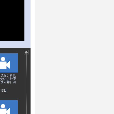
日选股：科伦
90) | 外卖
「反内卷」调
月13日