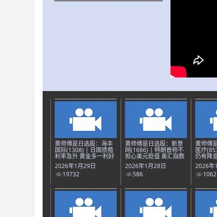
黄师傅是日选股：海丰
黄师傅是日选股：新意
黄师傅
国际(1308) | 日国债殖
网(1686) | 特朗普称不
医疗(85
利率急升 黄金多一利好
担心美元贬值 美汇指数
仍有降息
2026年1月29日
2026年1月28日
2026年
19732
586
1062