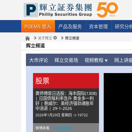
POEMS 登入
产品及服务
资本管理
研究分
关于辉立
辉立频道
辉立频道
大市评论
辉立交易场
视频教程
网上讲
股票
黄师傅是日选股：海丰国际(1308)
| 日国债殖利率急升 黄金多一利
好 | 鲍威尔：美经济强劲通胀年
中消退 | 29-1-2026
2026年1月29日 星期四
19732
微博收看
「开市起跑线」