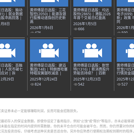
是日选股：脑动
黄师傅是日选股：三花
黄师傅是日选股：均达
黄师傅是
81) | 就业数据
智控(2050) | 能源及银
股份(2865) | 港股2026
电子(699)
股冲高回落 |
行股推动道指创历史新
年首个交易日红盘高
新」政策 
高
同
1月8日
2026年1月5日
2026年1月6日
2026年1
666
476
590
是日选股：百融
黄师傅是日选股：建滔
黄师傅是日选股：耐世
黄师傅是
8) | 人民币破七
集团(148) | 特朗普哈塞
特(1316) | 新消费股升
世宝(1057
应对 | 拆
特唱双簧鼓吹减息 |
势能否持续？ | 四新
行情资金提
12月29日
2025年12月24日
2025年12月23日
2025年1
824
542
527
买卖证券未必一定能够赚取利润，反而可能会招致损失。
最初存入的保证金数额。即使你设定了备用指示，例如“止蚀”或“限价”等指示，亦未必能够
如未能在指定的时间内提供所需数额，你的未平仓合约可能会被平仓。然而，你仍然要对你的
状况及投资目标，仔细考虑这种买卖是否适合你。另外你应熟悉行使期权及期权到期时的程序