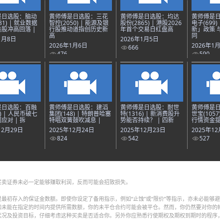
是日选股：脑动
黄师傅是日选股：三花
黄师傅是日选股：均达
黄师傅是
81) | 就业数据
智控(2050) | 能源及银
股份(2865) | 港股2026
电子(699)
股冲高回落 |
行股推动道指创历史新
年首个交易日红盘高
新」政策 
高
同
1月8日
2026年1月5日
2026年1月6日
2026年1
666
476
590
是日选股：百融
黄师傅是日选股：建滔
黄师傅是日选股：耐世
黄师傅是
8) | 人民币破七
集团(148) | 特朗普哈塞
特(1316) | 新消费股升
世宝(1057
应对 | 拆
特唱双簧鼓吹减息 |
势能否持续？ | 四新
行情资金提
12月29日
2025年12月24日
2025年12月23日
2025年1
824
542
527
买卖证券未必一定能够赚取利润，反而可能会招致损失。
最初存入的保证金数额。即使你设定了备用指示，例如“止蚀”或“限价”等指示，亦未必能够
如未能在指定的时间内提供所需数额，你的未平仓合约可能会被平仓。然而，你仍然要对你的
状况及投资目标，仔细考虑这种买卖是否适合你。另外你应熟悉行使期权及期权到期时的程序