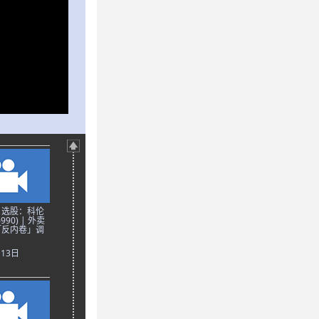
日选股：科伦
90) | 外卖
「反内卷」调
月13日