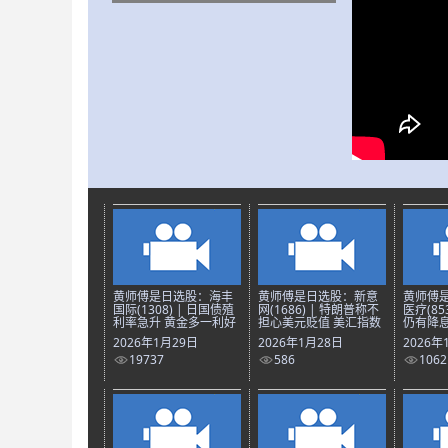
黄师傅是日选股：海丰
黄师傅是日选股：新意
黄师傅
国际(1308) | 日国债殖
网(1686) | 特朗普称不
医疗(85
利率急升 黄金多一利好
担心美元贬值 美汇指数
仍有降息
2026年1月29日
2026年1月28日
2026年
19737
586
1062