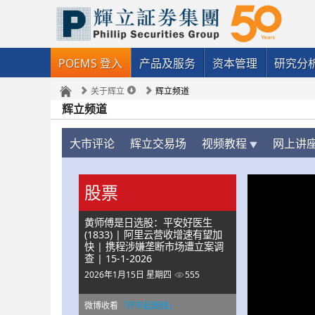
POEMS 登入
产品及服务
资本管理
研究分
关于辉立
辉立频道
辉立频道
大市评论
辉立交易场
视频教程
网上讲
股票
黄师傅是日选股：平安好医生
(1833) | 阿里云营收增速有望加
快 | 携程涉嫌垄断市场遭立案调
查 | 15-1-2026
2026年1月15日 星期四
555
微博收看
「开市起跑线」