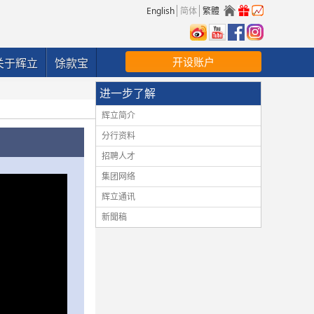
English
简体
繁體
开设账户
关于辉立
馀款宝
进一步了解
辉立简介
分行资料
招聘人才
集团网络
辉立通讯
新聞稿