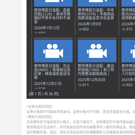
黄师傅是日选股：晶泰
黄师傅是日选股：中伟
黄师傅
控股(2228) | 美非农数
新材(2579) | 年度商品
极光(66
据好坏参半本月料不减
指数调查会否冲击金银
逊预期美
息
2026年1月9日
2026年
2026年1月12日
602
375
656
黄师傅是日选股：优必
黄师傅是日选股：建滔
黄师傅
选(9880) | 联储局议息
积层板(1888) | 新三样
云(660
纪录：继续减息是适当
内卷整治面临挑战 |
人行如何
做
2025年12月30日
2025年
2025年12月31日
611
602
528
[第 1 页 / 共 36 页]
*证券交易的风险：
证券价格有时可能会非常波动。证券价格可升可跌，甚至变成毫无价值。
^期权交易的风险：
买卖期权的亏蚀风险可以极大。在若干情况下，你所蒙受的亏蚀可能会超过
使该等指示无法执行。你可能会在短时间内被要求存入额外的保证金。假
短欠数额负责。因此，你在买卖前应研究及理解期权以及根据本身的财政