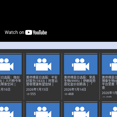
是日选股：微创
黄师傅是日选股：平安
黄师傅是日选股：荣昌
黄师傅是
3) | 人行称今年
好医生(1833) | 阿里云
生物(9995) | 伊朗局势
博泰生物(69
降准空间 |
营收增速有望加快 |
恶化金价创新高 | 「
平台受惠
查
1月16日
2026年1月15日
2026年1月14日
2026年1
555
468
449