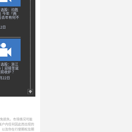
日选股：均胜
 | 今年「两
与去年有何不
月2日
日选股：浙江
) | 迎接圣诞
前收炉 ？
2月22日
避免损失。市场情况可能
帐户内任何因此而出现的
，以及你在行使期权及期