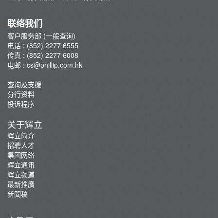
集团网络
辉立通讯
联络我们
新聞稿
客户服务部 (一般查询)
电话 : (852) 2277 6555
传真 : (852) 2277 6008
电邮 :
cs@phillip.com.hk
查询及支援
分行资料
投诉程序
关于辉立
辉立简介
招聘人才
集团网络
辉立通讯
辉立频道
最新推廣
新聞稿