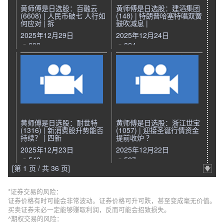
黄师傅是日选股：百融云
黄师傅是日选股：建滔集团
(6608) | 人民币破七 人行如
(148) | 特朗普哈塞特唱双簧
何应对 | 拆
鼓吹减息 |
2025年12月29日
2025年12月24日
602
824
黄师傅是日选股：耐世特
黄师傅是日选股：浙江世宝
(1316) | 新消费股升势能否
(1057) | 迎接圣诞行情资金
持续？ | 四新
提前收炉 ？
2025年12月23日
2025年12月22日
542
527
[第 1 页 / 共 36 页]
*证券交易的风险：
证券价格有时可能会非常波动。证券价格可升可跌，甚至变成毫无价值。
买卖证券未必一定能够赚取利润，反而可能会招致损失。
^期权交易的风险：