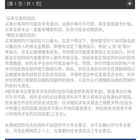
[第 1 页 / 共 1 页]
*证券交易的风险：
证券价格有时可能会非常波动。证券价格可升可跌，甚至变成毫无价值。
买卖证券未必一定能够赚取利润，反而可能会招致损失。
^期权交易的风险：
买卖期权的亏蚀风险可以极大。在若干情况下，你所蒙受的亏蚀可能会超
过最初存入的保证金数额。即使你设定了备用指示，例如“止蚀”或“限价”
等指示，亦未必能够避免损失。市场情况可能使该等指示无法执行。你可
能会在短时间内被要求存入额外的保证金。假如未能在指定的时间内提供
所需数额，你的未平仓合约可能会被平仓。然而，你仍然要对你的帐户内
任何因此而出现的短欠数额负责。因此，你在买卖前应研究及理解期权以
及根据本身的财政状况及投资目标，仔细考虑这种买卖是否适合你。另外
你应熟悉行使期权及期权到期时的程序，以及你在行使期权及期权到期时
的权利与责任。
#投资者须注意投资涉及风险(包括可能会损失投资本金)，基金单位价格
可升亦可跌，而所呈列的过往表现资料并不表示将来亦会有类似的表现。
投资者在作出任何投资决定前，应详细阅读有关基金之销售文件(包括当
中所载之风险因素(就投资于新兴市场的基金而言，特别是有关投资于新
兴市场所涉及的风险因素)之全文)。
此等网页所包含的资料不拟提供作为专业意见，亦不应赖以作为专业意
见，浏览此等网页之人士，在需要时应寻求适当之专业意见。