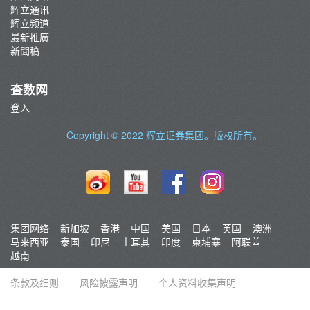
辉立通讯
辉立频道
最新推廣
新聞稿
查数网
登入
Copyright © 2022
辉立证券集团
。版权所有。
集团网络
新加坡
香港
中国
美国
日本
英国
澳洲
马来西亚
泰国
印尼
土耳其
印度
柬埔寨
阿联酋
越南
条款及细则
风险披露声明
个人资料收集声明