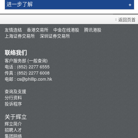
进一步了解
辉立简介
返回页首
分行资料
友情连结
香港交易所
中金在线港股
腾讯港股
招聘人才
上海证券交易所
深圳证券交易所
集团网络
辉立通讯
联络我们
新聞稿
客户服务部 (一般查询)
电话 : (852) 2277 6555
传真 : (852) 2277 6008
电邮 :
cs@phillip.com.hk
查询及支援
分行资料
投诉程序
关于辉立
辉立简介
招聘人才
集团网络