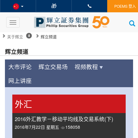
🎁
📞
POEMS 登入
Toggle
navigation
关于辉立
辉立频道
辉立频道
大市评论
辉立交易场
视频教程
网上讲座
外汇
2016外汇教学－移动平均线及交易系统(下)
2016年7月22日 星期五
158058