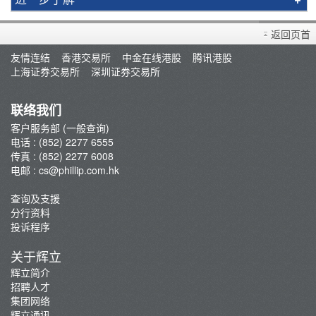
买卖衍生产品须知
返回页首
开设户口
友情连结
香港交易所
中金在线港股
腾讯港股
查询及支援
上海证券交易所
深圳证券交易所
存款/提款/账户转账
转入股票
联络我们
孖展及利率
客户服务部 (一般查询)
电话 : (852) 2277 6555
佣金及收费资料
传真 : (852) 2277 6008
表格下载
电邮 :
cs@phillip.com.hk
电子结单
查询及支援
常见问题
分行资料
最新推广
投诉程序
重要通知
关于辉立
防骗及网络安全资讯
辉立简介
招聘人才
辉立证券开户优惠总览
集团网络
辉立通讯