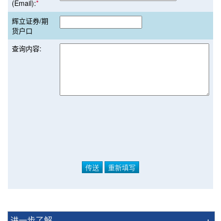
(Email):
*
辉立证券/期
货户口
查询内容:
进一步了解