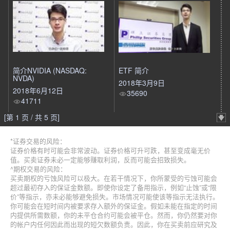
简介NVIDIA (NASDAQ:
ETF 简介
NVDA)
2018年3月9日
2018年6月12日
35690
41711
[第 1 页 / 共 5 页]
*证券交易的风险：
证券价格有时可能会非常波动。证券价格可升可跌，甚至变成毫无价
值。买卖证券未必一定能够赚取利润，反而可能会招致损失。
^期权交易的风险：
买卖期权的亏蚀风险可以极大。在若干情况下，你所蒙受的亏蚀可能会
超过最初存入的保证金数额。即使你设定了备用指示，例如“止蚀”或“限
价”等指示，亦未必能够避免损失。市场情况可能使该等指示无法执行。
你可能会在短时间内被要求存入额外的保证金。假如未能在指定的时间
内提供所需数额，你的未平仓合约可能会被平仓。然而，你仍然要对你
的帐户内任何因此而出现的短欠数额负责。因此，你在买卖前应研究及