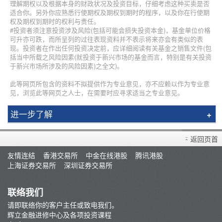
理解期权以及根据本身的财政状况及投资目标，仔细考虑这种买卖是否
适合你。另外你应熟悉行使期权及期权到期时的程序，以及你在行使期
权及期权到期时的权利与责任。
#投资者须注意投资涉及风险(包括可能会损失投资本金)，基金单位价格
可升亦可跌，而所呈列的过往表现资料并不表示将来亦会有类似的表
现。投资者在作出任何投资决定前，应详细阅读有关基金之销售文件(包
括当中所载之风险因素(就投资于新兴市场的基金而言，特别是有关投资
于新兴市场所涉及的风险因素)之全文)。
此等网页所包含的资料不拟提供作为专业意见，亦不应赖以作为专业意
见，浏览此等网页之人士，在需要时应寻求适当之专业意见。
进一步了解
简介
返回页首
辉立课程
友情连结
香港交易所
中金在线港股
腾讯港股
讲师
上海证券交易所
深圳证券交易所
条款及细则
联络我们
请即联络你的客户主任或致电我们。
辉立金融进修中心及各项投资课程