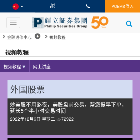
🎁
📞
POEMS 登入
Toggle
navigation
金融进修中心
視頻教程
視頻教程
视频教程
网上讲座
外国股票
炒美股不用熬夜，美股盘前交易，帮您提早下单，
延长5个半小时交易时间
2022年12月6日 星期二
72922