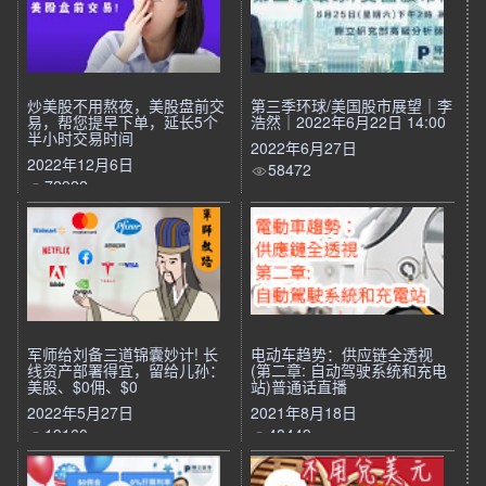
炒美股不用熬夜，美股盘前交
第三季环球/美国股市展望｜李
易，帮您提早下单，延长5个
浩然｜2022年6月22日 14:00
半小时交易时间
2022年6月27日
2022年12月6日
58472
72922
军师给刘备三道锦囊妙计! 长
电动车趋势：供应链全透视
线资产部署得宜，留给儿孙：
(第二章: 自动驾驶系统和充电
美股、$0佣、$0
站)普通话直播
2022年5月27日
2021年8月18日
19160
48449