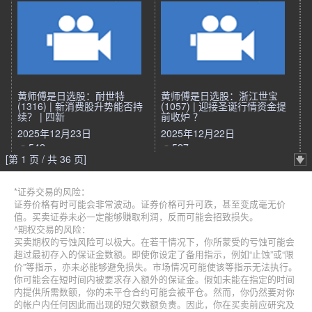
黄师傅是日选股：耐世特
黄师傅是日选股：浙江世宝
(1316) | 新消费股升势能否持
(1057) | 迎接圣诞行情资金提
续？ | 四新
前收炉 ？
2025年12月23日
2025年12月22日
542
527
[第 1 页 / 共 36 页]
*证券交易的风险：
证券价格有时可能会非常波动。证券价格可升可跌，甚至变成毫无价
值。买卖证券未必一定能够赚取利润，反而可能会招致损失。
^期权交易的风险：
买卖期权的亏蚀风险可以极大。在若干情况下，你所蒙受的亏蚀可能会
超过最初存入的保证金数额。即使你设定了备用指示，例如“止蚀”或“限
价”等指示，亦未必能够避免损失。市场情况可能使该等指示无法执行。
你可能会在短时间内被要求存入额外的保证金。假如未能在指定的时间
内提供所需数额，你的未平仓合约可能会被平仓。然而，你仍然要对你
的帐户内任何因此而出现的短欠数额负责。因此，你在买卖前应研究及