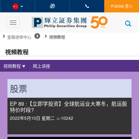
🎁
📞
POEMS 登入
Toggle
navigation
金融进修中心
視頻教程
視頻教程
视频教程
网上讲座
股票
EP 89 :【立即学投资】全球航运业大寒冬，航运股
特价时段?
2022年5月10日 星期二
10242