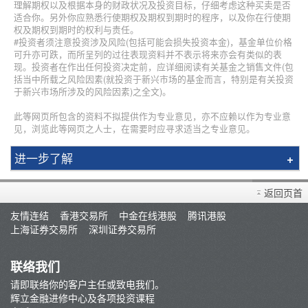
理解期权以及根据本身的财政状况及投资目标，仔细考虑这种买卖是否
适合你。另外你应熟悉行使期权及期权到期时的程序，以及你在行使期
权及期权到期时的权利与责任。
#投资者须注意投资涉及风险(包括可能会损失投资本金)，基金单位价格
可升亦可跌，而所呈列的过往表现资料并不表示将来亦会有类似的表
现。投资者在作出任何投资决定前，应详细阅读有关基金之销售文件(包
括当中所载之风险因素(就投资于新兴市场的基金而言，特别是有关投资
于新兴市场所涉及的风险因素)之全文)。
此等网页所包含的资料不拟提供作为专业意见，亦不应赖以作为专业意
见，浏览此等网页之人士，在需要时应寻求适当之专业意见。
进一步了解
简介
返回页首
辉立课程
友情连结
香港交易所
中金在线港股
腾讯港股
讲师
上海证券交易所
深圳证券交易所
条款及细则
联络我们
请即联络你的客户主任或致电我们。
辉立金融进修中心及各项投资课程