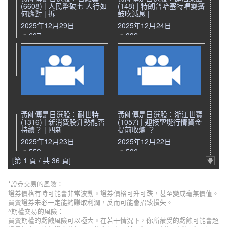
(6608) | 人民幣破七 人行如
(148) | 特朗普哈塞特唱雙簧
何應對 | 拆
鼓吹減息 |
2025年12月29日
2025年12月24日
607
832
黃師傅是日選股：耐世特
黃師傅是日選股：浙江世寶
(1316) | 新消費股升勢能否
(1057) | 迎接聖誕行情資金
持續？ | 四新
提前收爐 ？
2025年12月23日
2025年12月22日
553
536
[第 1 頁 / 共 36 頁]
*證券交易的風險：
證券價格有時可能會非常波動。證券價格可升可跌，甚至變成毫無價值。
買賣證券未必一定能夠賺取利潤，反而可能會招致損失。
^期權交易的風險：
買賣期權的虧蝕風險可以極大。在若干情況下，你所蒙受的虧蝕可能會超