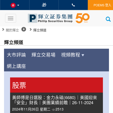
🎁
📞
POEMS 登入
Toggle
navigation
關於輝立
輝立頻道
輝立頻道
大市評論
輝立交易場
視頻教程
網上講座
股票
黃師傅是日選股：金力永磁(6680)｜美國迎來
「安全」財長｜美團業績前瞻｜26-11-2024
2024年11月26日 星期二
2513