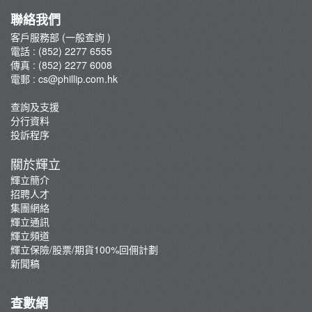
輝立保險/股票/期貨100%回佣計劃
聯絡我們
新聞稿
客戶服務部 (一般查詢 )
電話 : (852) 2277 6555
傳真 : (852) 2277 6008
電郵 :
cs@phillip.com.hk
查詢及支援
分行資料
投訴程序
關於輝立
輝立簡介
招聘人才
集團網絡
輝立通訊
輝立頻道
輝立保險/股票/期貨100%回佣計劃
新聞稿
查數網