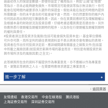
過最初存入的保證金數額。即使你設定了備用指示，例如“止蝕”或“限價”
等指示，亦未必能夠避免損失。市場情況可能使該等指示無法執行。你可
能會在短時間內被要求存入額外的保證金。假如未能在指定的時間內提供
所需數額，你的未平倉合約可能會被平倉。然而，你仍然要對你的帳戶內
任何因此而出現的短欠數額負責。因此，你在買賣前應研究及理解期權以
及根據本身的財政狀況及投資目標，仔細考慮這種買賣是否適合你。另外
你應熟悉行使期權及期權到期時的程序，以及你在行使期權及期權到期時
的權利與責任。
#投資者須注意投資涉及風險(包括可能會損失投資本金)，基金單位價格
可升亦可跌，而所呈列的過往表現資料並不表示將來亦會有類似的表現。
投資者在作出任何投資決定前，應詳細閱讀有關基金之銷售文件(包括當
中所載之風險因素(就投資於新興市場的基金而言，特別是有關投資於新
興市場所涉及的風險因素)之全文)。
此等網頁所包含的資料不擬提供作為專業意見，亦不應賴以作為專業意
見，瀏覽此等網頁之人士，在需要時應尋求適當之專業意見。
進一步了解
輝立簡介
返回頁首
分行資料
友情連結
香港交易所
中金在線港股
騰訊港股
招聘人才
上海証券交易所
深圳証券交易所
集團網絡