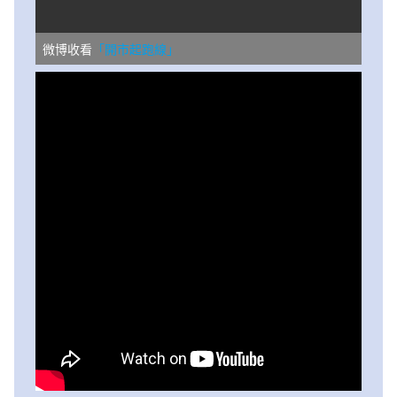
微博收看
「開市起跑線」