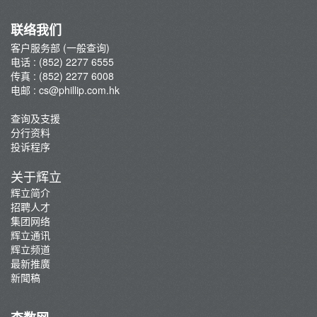
集团网络
辉立通讯
联络我们
新聞稿
客户服务部 (一般查询)
电话 : (852) 2277 6555
传真 : (852) 2277 6008
电邮 :
cs@phillip.com.hk
查询及支援
分行资料
投诉程序
关于辉立
辉立简介
招聘人才
集团网络
辉立通讯
辉立频道
最新推廣
新聞稿