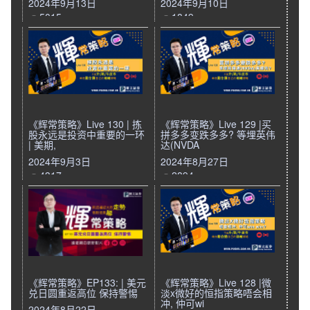
2024年9月13日
2024年9月10日
5015
1849
《辉常策略》Live 130 | 拣
《辉常策略》Live 129 |买
股永远是投资中重要的一环
拼多多变跌多多? 等埋英伟
| 美期,
达(NVDA
2024年9月3日
2024年8月27日
4317
2894
《辉常策略》EP133: | 美元
《辉常策略》Live 128 |微
兑日圆重返高位 保持警惕
淡x微好的恒指策略唔会相
冲, 仲可wi
2024年8月22日