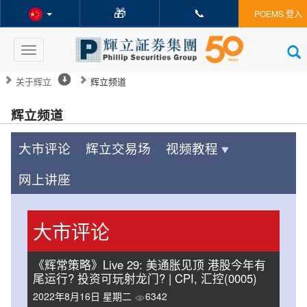
🎁
📞
POEMS 登入
Toggle
navigation
关于辉立
辉立频道
辉立频道
大市评论
辉立交易场
视频教程
网上讲座
大市评论
《辉常策略》Live 29: 美通胀见顶 港股今年有
尾运行? 投资可玩射龙门? | CPI, 汇控(0005)
2022年8月16日 星期二
6342