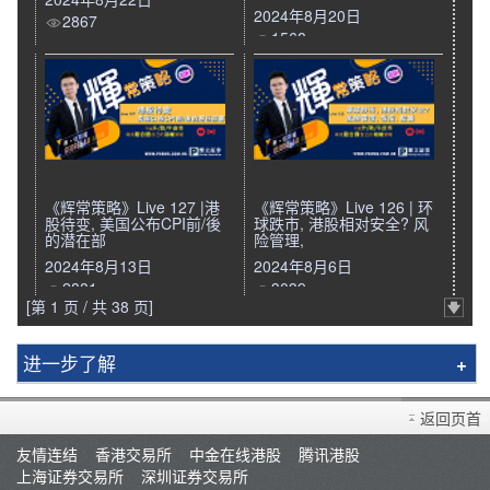
2024年8月20日
2867
1568
《辉常策略》Live 127 |港
《辉常策略》Live 126 | 环
股待变, 美国公布CPI前/後
球跌市, 港股相对安全? 风
的潜在部
险管理,
2024年8月13日
2024年8月6日
2881
3039
[第 1 页 / 共 38 页]
进一步了解
辉立简介
返回页首
分行资料
友情连结
香港交易所
中金在线港股
腾讯港股
招聘人才
上海证券交易所
深圳证券交易所