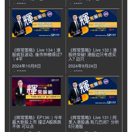
2381
4395
《辉常策略》Live 134 | 港
《辉常策略》Live 132 | 港
股疯狂波动, 後市仲楂得过?
股终突破! 港股边只考虑买
｜#平
入? 边只
2024年10月8日
2024年9月24日
5939
4922
《辉常策略》EP136: | 今年
《辉常策略》Live 131 | 阿
最大新股上市 撞正A股跌跌
里入港股通,有几巴闭？分析
不休 可以点
5只港股