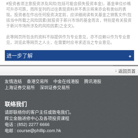
#投资者须注意投资涉及风险(包括可能会损失投资本金)，基金单位价格
可升亦可跌，而所呈列的过往表现资料并不表示将来亦会有类似的表
现。投资者在作出任何投资决定前，应详细阅读有关基金之销售文件(包
括当中所载之风险因素(就投资于新兴市场的基金而言，特别是有关投资
于新兴市场所涉及的风险因素)之全文)。
此等网页所包含的资料不拟提供作为专业意见，亦不应赖以作为专业意
见，浏览此等网页之人士，在需要时应寻求适当之专业意见。
进一步了解
简介
返回页首
辉立课程
友情连结
香港交易所
中金在线港股
腾讯港股
讲师
上海证券交易所
深圳证券交易所
条款及细则
联络我们
请即联络你的客户主任或致电我们。
辉立金融进修中心及各项投资课程
电话 : (852) 2277 6666
电邮 :
course@phillip.com.hk