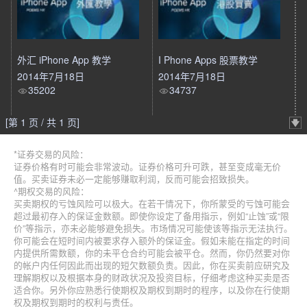
外汇 iPhone App 教学
I Phone Apps 股票教学
2014年7月18日
2014年7月18日
35202
34737
[第 1 页 / 共 1 页]
*证券交易的风险：
证券价格有时可能会非常波动。证券价格可升可跌，甚至变成毫无价
值。买卖证券未必一定能够赚取利润，反而可能会招致损失。
^期权交易的风险：
买卖期权的亏蚀风险可以极大。在若干情况下，你所蒙受的亏蚀可能会
超过最初存入的保证金数额。即使你设定了备用指示，例如“止蚀”或“限
价”等指示，亦未必能够避免损失。市场情况可能使该等指示无法执行。
你可能会在短时间内被要求存入额外的保证金。假如未能在指定的时间
内提供所需数额，你的未平仓合约可能会被平仓。然而，你仍然要对你
的帐户内任何因此而出现的短欠数额负责。因此，你在买卖前应研究及
理解期权以及根据本身的财政状况及投资目标，仔细考虑这种买卖是否
适合你。另外你应熟悉行使期权及期权到期时的程序，以及你在行使期
权及期权到期时的权利与责任。