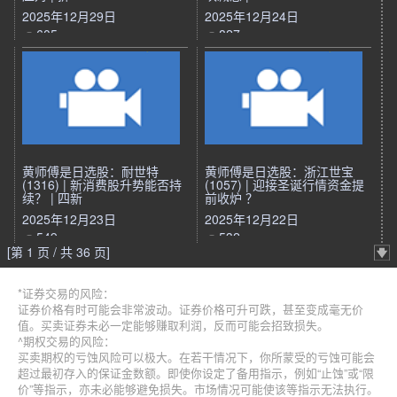
2025年12月29日
2025年12月24日
605
827
黄师傅是日选股：耐世特
黄师傅是日选股：浙江世宝
(1316) | 新消费股升势能否持
(1057) | 迎接圣诞行情资金提
续？ | 四新
前收炉 ？
2025年12月23日
2025年12月22日
549
532
[第 1 页 / 共 36 页]
*证券交易的风险：
证券价格有时可能会非常波动。证券价格可升可跌，甚至变成毫无价
值。买卖证券未必一定能够赚取利润，反而可能会招致损失。
^期权交易的风险：
买卖期权的亏蚀风险可以极大。在若干情况下，你所蒙受的亏蚀可能会
超过最初存入的保证金数额。即使你设定了备用指示，例如“止蚀”或“限
价”等指示，亦未必能够避免损失。市场情况可能使该等指示无法执行。