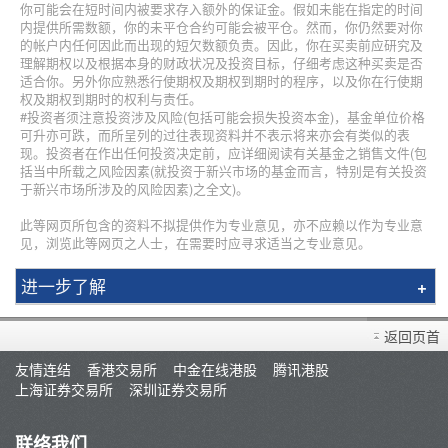
你可能会在短时间内被要求存入额外的保证金。假如未能在指定的时间
内提供所需数额，你的未平仓合约可能会被平仓。然而，你仍然要对你
的帐户内任何因此而出现的短欠数额负责。因此，你在买卖前应研究及
理解期权以及根据本身的财政状况及投资目标，仔细考虑这种买卖是否
适合你。另外你应熟悉行使期权及期权到期时的程序，以及你在行使期
权及期权到期时的权利与责任。
#投资者须注意投资涉及风险(包括可能会损失投资本金)，基金单位价格
可升亦可跌，而所呈列的过往表现资料并不表示将来亦会有类似的表
现。投资者在作出任何投资决定前，应详细阅读有关基金之销售文件(包
括当中所载之风险因素(就投资于新兴市场的基金而言，特别是有关投资
于新兴市场所涉及的风险因素)之全文)。
此等网页所包含的资料不拟提供作为专业意见，亦不应赖以作为专业意
见，浏览此等网页之人士，在需要时应寻求适当之专业意见。
进一步了解
简介
返回页首
辉立课程
友情连结
香港交易所
中金在线港股
腾讯港股
讲师
上海证券交易所
深圳证券交易所
条款及细则
联络我们