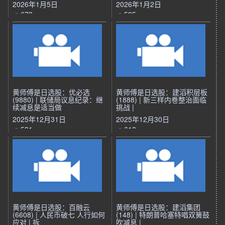
2026年1月5日
2026年1月2日
673
595
黄师傅是日选股：优必选
黄师傅是日选股：建滔积层板
(9880) | 联储局议息纪录：继
(1888) | 新三样内卷整治面临
续减息是适当做
挑战 |
2025年12月31日
2025年12月30日
531
618
黄师傅是日选股：百融云
黄师傅是日选股：建滔集团
(6608) | 人民币破七 人行如何
(148) | 特朗普哈塞特唱双簧鼓
应对 | 拆
吹减息 |