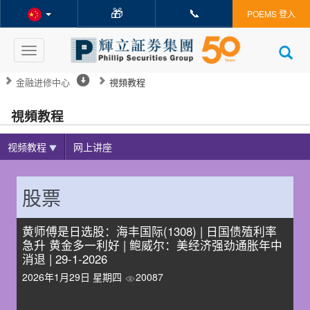
🎁
📞
POEMS 登入
Toggle
navigation
金融进修中心
視頻教程
視頻教程
视频教程
网上讲座
股票
黄师傅是日选股：海丰国际(1308) | 日国债殖利率
急升 黄金多一利好 | 鲍威尔：美经济强劲通胀年中
消退 | 29-1-2026
2026年1月29日 星期四
20087