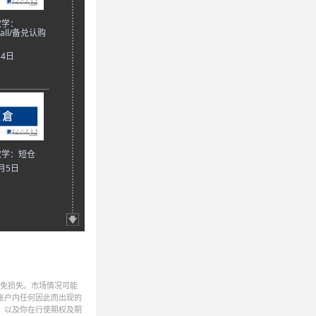
教学：
Call/备兑认购
月4日
教学：短仓
2月5日
避免损失。市场情况可能
帐户内任何因此而出现的
，以及你在行使期权及期