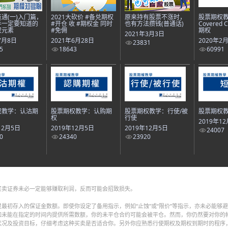
通(一)入门篇，
2021大砍价 #备兑期权
原来持有股票不涨时，
股票期权
手一定要知道的
#开仓 收 #期权金 同时
也有方法攒钱(普通话)
Covered 
权元素
#免佣
期权
2021年3月3日
7月8日
2021年6月28日
2020年2
23831
5
18643
60991
权教学：认沽期
股票期权教学：认购期
股票期权教学：行使/被
股票期权
权
行使
2019年1
12月5日
2019年12月5日
2019年12月5日
24007
0
24340
23920
买卖证券未必一定能够赚取利润，反而可能会招致损失。
最初存入的保证金数额。即使你设定了备用指示，例如“止蚀”或“限价”等指示，亦未必能够
如未能在指定的时间内提供所需数额，你的未平仓合约可能会被平仓。然而，你仍然要对你的
状况及投资目标，仔细考虑这种买卖是否适合你。另外你应熟悉行使期权及期权到期时的程序