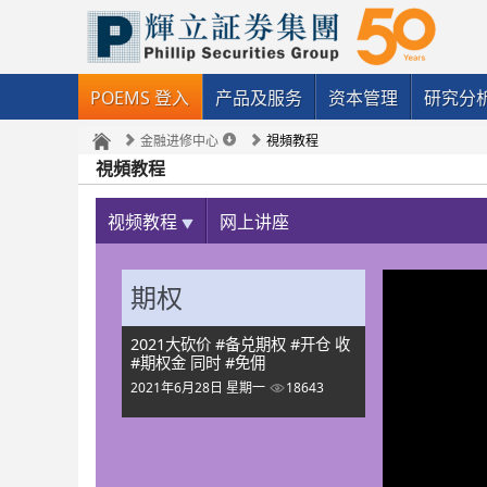
POEMS 登入
产品及服务
资本管理
研究分
金融进修中心
視頻教程
視頻教程
视频教程
网上讲座
期权
2021大砍价 #备兑期权 #开仓 收
#期权金 同时 #免佣
2021年6月28日 星期一
18643