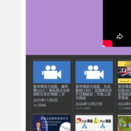
黄师傅是日选股：康师
黄师傅是日选股：东岳
黄师傅
傅(322) | 美私营企业新
集团(189)｜全国两会召
控股(8
增职位多於预期 | 史
开日期敲定｜世银上调
走强原
中国经
币带来
2025年11月6日
2024年12月27日
2024年
2046
11330
2790