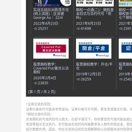
实战五招应对跌荡市况
期权一点通(二)：期权基
期权一点
(网上讲座)｜区良键
本四式与合约代号「密
期权新
George Au｜ 22/4
码」
七个期
2022年4月23日
2021年8月25日
2021年
25251
41698
2341
股票期权教学：
股票期权教学：开仓/平
股票期
Covered Put/备兑认沽
仓
权
期权
2019年12月5日
2019年
2020年2月4日
26259
2542
23835
[第 1 页 / 共 2 页]
*证券交易的风险：
证券价格有时可能会非常波动。证券价格可升可跌，甚至变成毫无价值。
^期权交易的风险：
买卖期权的亏蚀风险可以极大。在若干情况下，你所蒙受的亏蚀可能会超过
使该等指示无法执行。你可能会在短时间内被要求存入额外的保证金。假
短欠数额负责。因此，你在买卖前应研究及理解期权以及根据本身的财政