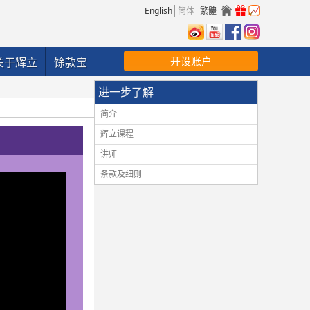
English
简体
繁體
开设账户
关于辉立
馀款宝
进一步了解
简介
辉立课程
讲师
条款及细则