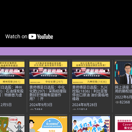
是日选股：神州
黄师傅是日选股：中化
黄师傅是日选股：九兴
网上讲座「
61)｜石油煤炭股
化肥(297)｜采购经理指
控股(1836)｜利比亚暂
用的期权
因｜特朗普为虚
数好於预期有提振作
停出口原油 油价面临地
2022年6
用？｜开
缘政
82368
12月5日
2024年9月3日
2024年8月28日
7484
11814