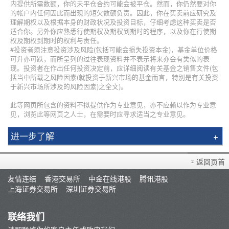
内提供所需数额，你的未平仓合约可能会被平仓。然而，你仍然要对你
的帐户内任何因此而出现的短欠数额负责。因此，你在买卖前应研究及
理解期权以及根据本身的财政状况及投资目标，仔细考虑这种买卖是否
适合你。另外你应熟悉行使期权及期权到期时的程序，以及你在行使期
权及期权到期时的权利与责任。
#投资者须注意投资涉及风险(包括可能会损失投资本金)，基金单位价格
可升亦可跌，而所呈列的过往表现资料并不表示将来亦会有类似的表
现。投资者在作出任何投资决定前，应详细阅读有关基金之销售文件(包
括当中所载之风险因素(就投资于新兴市场的基金而言，特别是有关投资
于新兴市场所涉及的风险因素)之全文)。
此等网页所包含的资料不拟提供作为专业意见，亦不应赖以作为专业意
见，浏览此等网页之人士，在需要时应寻求适当之专业意见。
进一步了解
简介
返回页首
辉立课程
友情连结
香港交易所
中金在线港股
腾讯港股
讲师
上海证券交易所
深圳证券交易所
条款及细则
联络我们