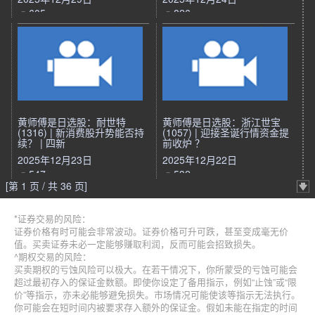
605
826
黄师傅是日选股：耐世特
黄师傅是日选股：浙江世宝
(1316) | 新消费股升势能否持
(1057) | 迎接圣诞行情资金提
续？ | 四新
前收炉 ？
2025年12月23日
2025年12月22日
547
532
[第 1 页 / 共 36 页]
*证券交易的风险：
证券价格有时可能会非常波动。证券价格可升可跌，甚至变成毫无价
值。买卖证券未必一定能够赚取利润，反而可能会招致损失。
^期权交易的风险：
买卖期权的亏蚀风险可以极大。在若干情况下，你所蒙受的亏蚀可能会
超过最初存入的保证金数额。即使你设定了备用指示，例如“止蚀”或“限
价”等指示，亦未必能够避免损失。市场情况可能使该等指示无法执行。
你可能会在短时间内被要求存入额外的保证金。假如未能在指定的时间