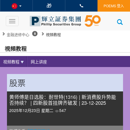
🎁
📞
POEMS 登入
Toggle
navigation
金融进修中心
視頻教程
視頻教程
视频教程
网上讲座
股票
黄师傅是日选股：耐世特(1316) | 新消费股升势能
否持续？ | 四新股首挂牌齐破发 | 23-12-2025
2025年12月23日 星期二
547